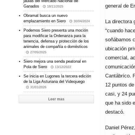
jaulas del Mercado Nacional de
general de En
Ganados
18/11/2025
Obramat busca un nuevo
La directora 
emplazamiento en Siero
30/04/2024
“cuando hace
Podemos Siero presenta una moción
para modificar la Ordenanza para la
soñábamos co
tenencia, defensa y protección de los
animales de compañía o domésticos
ubicación pri
27/05/2025
comercial, a
Siero mejora una senda peatonal en
comunicación
Pola de Siero
13/12/2022
Cantábrico. P
Se inicia en Lugones la tercera edición
de la Liga Asturiana del Videojuego
12 puntos de
31/01/2026
casi, y 24 p
Leer mas
que ha sido 
destacó.
Daniel Pérez