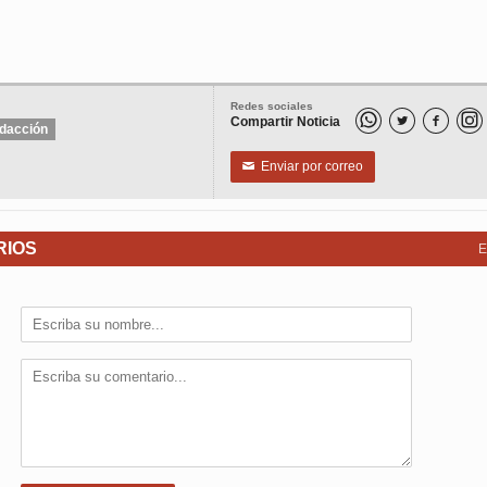
Redes sociales
Compartir Noticia


dacción
Enviar por correo
✉
RIOS
E