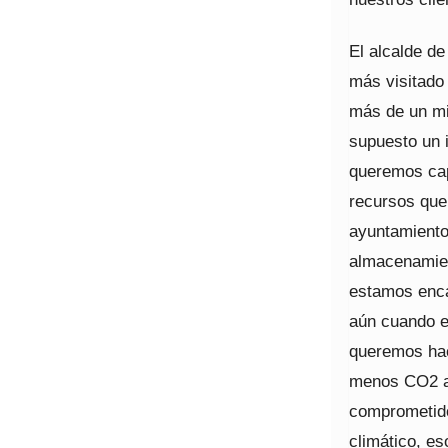
El alcalde de
más visitado 
más de un mi
supuesto un 
queremos cap
recursos que
ayuntamiento
almacenamien
estamos encan
aún cuando e
queremos hac
menos CO2 a 
comprometido
climático, e