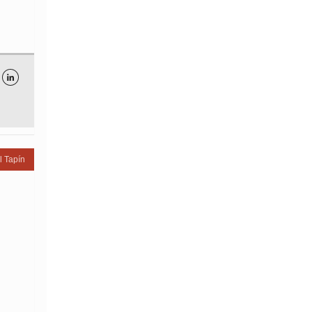

l Tapín