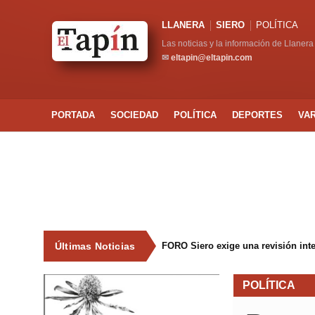
LLANERA
SIERO
POLÍTICA
Las noticias y la información de Llanera
✉
eltapin@eltapin.com
PORTADA
SOCIEDAD
POLÍTICA
DEPORTES
VA
Últimas Noticias
FORO Siero exige una revisión int
POLÍTICA