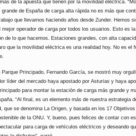
más de la apuesta que tienen por la movilidad eléctrica. “Mo
 grande de España de carga alta rápida no es más que cont
trabajo que llevamos haciendo años desde Zunder. Hemos s
 mejor operador de carga por todos los usuarios. Esto es la
ón de lo que hacemos. Estaciones grandes, con alta capacid
aro que la movilidad eléctrica es una realidad hoy. No es el f
e.
de Parque Principado, Fernando García, se mostró muy orgul
dor líder del mercado haya apostado por Asturias y haya ap
rincipado para montar la estación de carga más grande y m
paña. “Al final, es un elemento más de nuestra estrategia d
ad, que se denomina La Origen, y basada en los 17 Objetivos
stenible de la ONU. Y, bueno, pues felices de contar con es
pectacular para carga de vehículos eléctricos y deseando q
ntes lo disfruten”, narró.