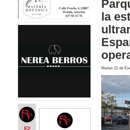
Parq
la es
ultra
Españ
oper
Martes 21 de Ene