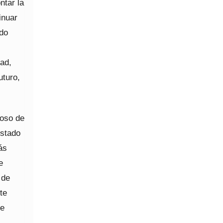
ntar la
inuar
ido
ad,
uturo,
loso de
ostado
ás
e
 de
te
ue