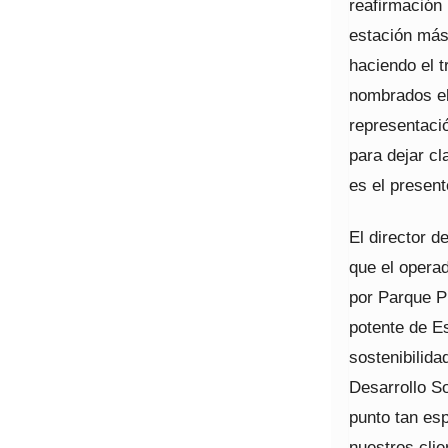
reafirmación 
estación más
haciendo el 
nombrados el
representaci
para dejar cl
es el present
El director 
que el opera
por Parque P
potente de Es
sostenibilid
Desarrollo So
punto tan es
nuestros clie