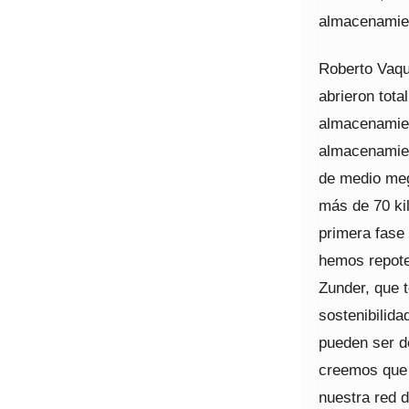
almacenamien
Roberto Vaqu
abrieron tota
almacenamien
almacenamie
de medio meg
más de 70 kil
primera fase 
hemos repote
Zunder, que 
sostenibilid
pueden ser d
creemos que 
nuestra red 