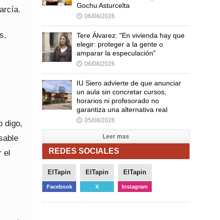
Gochu Asturcelta
arcía.
06/08/2026
🕔
s,
Tere Álvarez: "En vivienda hay que
elegir: proteger a la gente o
amparar la especulación"
06/08/2026
🕔
IU Siero advierte de que anunciar
un aula sin concretar cursos,
horarios ni profesorado no
garantiza una alternativa real
05/08/2026
🕔
o digo,
Leer mas
sable
REDES SOCIALES
 el
ElTapin
ElTapin
ElTapin
Facebook
X
Instagram