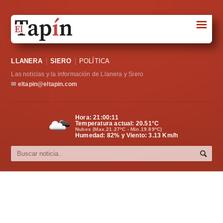
☰
Portada
LLANERA
SIERO
POLÍTICA
Sociedad
Las noticias y la información de Llanera y Siero
Política
✉
eltapin@eltapin.com
Deportes
Hora:
21:00:12
Temperatura actual:
20.51
°C
Varios
Nubes (Max.21.27ºC - Min.19.89ºC)
Humedad: 82% y Viento: 3.13 Km/h
Cultura
Asturias
Videos
Carta al director