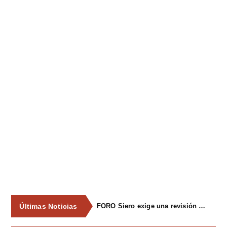
Últimas Noticias
FORO Siero exige una revisión integral del servicio de recogida de residuos para acabar con los contenedores desbordados y la imagen de abandono del concejo