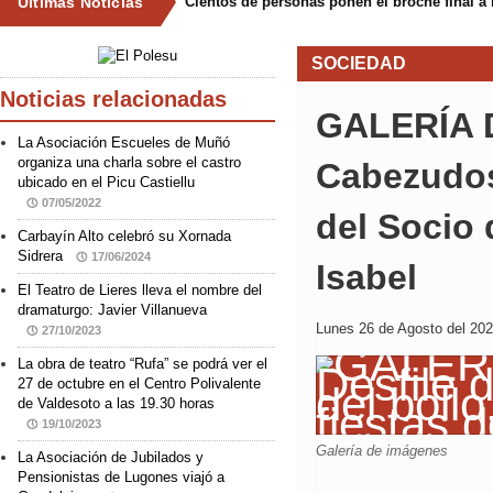
Últimas Noticias
Cientos de personas ponen el broche final a 
SOCIEDAD
Noticias relacionadas
GALERÍA D
La Asociación Escueles de Muñó
organiza una charla sobre el castro
Cabezudos 
ubicado en el Picu Castiellu
07/05/2022
del Socio 
Carbayín Alto celebró su Xornada
Sidrera
17/06/2024
Isabel
El Teatro de Lieres lleva el nombre del
dramaturgo: Javier Villanueva
Lunes 26 de Agosto del 202
27/10/2023
La obra de teatro “Rufa” se podrá ver el
27 de octubre en el Centro Polivalente
de Valdesoto a las 19.30 horas
19/10/2023
Galería de imágenes
La Asociación de Jubilados y
Pensionistas de Lugones viajó a