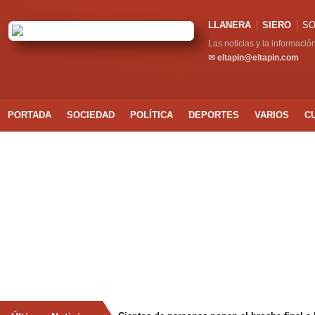
LLANERA
SIERO
SO
Las noticias y la informació
✉
eltapin@eltapin.com
PORTADA
SOCIEDAD
POLÍTICA
DEPORTES
VARIOS
C