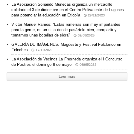
La Asociación Soñando Muñecas organiza un mercadillo
solidario el 3 de diciembre en el Centro Polivalente de Lugones
para potenciar la educación en Etiopía
29/11/2023
Víctor Manuel Ramos: “Estas romerías son muy importantes
para la gente, es un sitio donde pasártelo bien, compartir y
tomarnos unas botellas de sidra”
02/08/2025
GALERÍA DE IMÁGENES: Magüestu y Festival Folclórico en
Feleches
17/11/2025
La Asociación de Vecinos La Fresneda organiza el I Concurso
de Postres el domingo 8 de mayo
06/05/2022
Leer mas