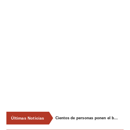
Últimas Noticias
Cientos de personas ponen el broche final a las fiestas de La Salud de Lieres con la tradicional merienda