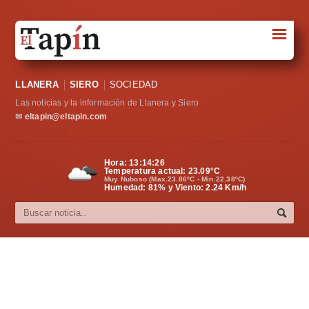
☰
Portada
LLANERA
SIERO
SOCIEDAD
Sociedad
Las noticias y la información de Llanera y Siero
Política
✉
eltapin@eltapin.com
Deportes
Hora:
13:14:27
Temperatura actual:
23.09
°C
Varios
Muy Nuboso (Max.23.86ºC - Min.22.38ºC)
Humedad: 81% y Viento: 2.24 Km/h
Cultura
Asturias
Videos
Carta al director