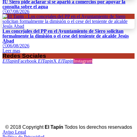
IU Siero pide aclarar si se apartó a comercios por apoyar la
consulta sobre el agua
🕔
07/08/2026
Los concejales del PP en el Ayuntamiento de Siero solicitan
formalmente la dimisión o el cese del teniente de alcalde Jesús
Abad
🕔
06/08/2026
Leer mas
Redes Sociales
ElTapin
Facebook
ElTapin
X
ElTapin
Instagram
© 2018 Copyright
El Tapín
Todos los derechos reservados
Aviso Legal
Política de Privacidad