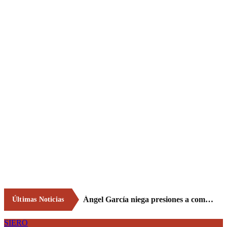
Ángel García niega presiones a comercios y asegura que el Ayuntamiento cumple "de manera muy rigurosa" la Ley de Contratos
Últimas Noticias
SIERO