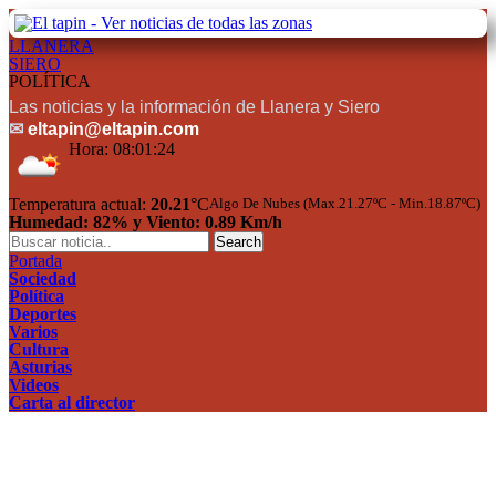
LLANERA
SIERO
POLÍTICA
Las noticias y la información de Llanera y Siero
✉
eltapin@eltapin.com
Hora:
08:01:25
Temperatura actual:
20.21
°C
Algo De Nubes (Max.21.27ºC - Min.18.87ºC)
Humedad: 82% y Viento: 0.89 Km/h
Portada
Sociedad
Política
Deportes
Varios
Cultura
Asturias
Videos
Carta al director