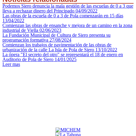
Podemos Siero denuncia la mala gestión de las escuelas de 0 a 3 que
lleva a rechazar dinero del Principado
04/09/2022
Las obras de la escuela de 0 a 3 de Pola comenzarán en 15 días
13/04/2022
Comienzan las obras de ensanche y mejora de un camino en la zona
industrial de Viella
02/06/2023
La Fundación Municipal de Cultura de Siero presenta su
programación formativa
27/08/2024
Comienzan los trabajos de pavimentación de las obras de
urbanización de la calle La Isla de Pola de Siero
13/10/2022
La ópera "El secreto del otro" se representará el 18 de enero en
Auditorio de Pola de Siero
14/01/2025
Leer mas