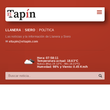
☰
Portada
LLANERA
SIERO
POLÍTICA
Sociedad
Las noticias y la información de Llanera y Siero
Política
✉
eltapin@eltapin.com
Deportes
Hora:
07:58:12
Temperatura actual:
18.63
°C
Varios
Nubes (Max.19.12ºC - Min.18.22ºC)
Humedad: 98% y Viento: 0.45 Km/h
Cultura
Asturias
Videos
Carta al director