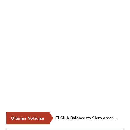
Últimas Noticias
El Club Baloncesto Siero organizará su primer campus para niños del 1 al 4 de septiembre en Pola de Siero