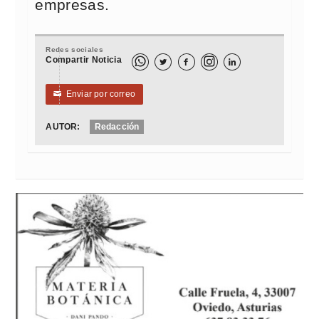
empresas.
Redes sociales
Compartir Noticia



Enviar por correo
✉
AUTOR:
Redacción