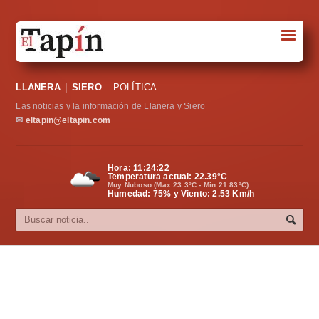
☰
Portada
LLANERA
SIERO
POLÍTICA
Sociedad
Las noticias y la información de Llanera y Siero
Política
✉
eltapin@eltapin.com
Deportes
Hora:
11:24:23
Temperatura actual:
22.39
°C
Varios
Muy Nuboso (Max.23.3ºC - Min.21.83ºC)
Humedad: 75% y Viento: 2.53 Km/h
Cultura
Asturias
Videos
Carta al director