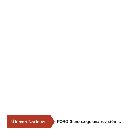
Últimas Noticias
FORO Siero exige una revisión integral del servicio de recogida de residuos para acabar con los contenedores desbordados y la imagen de abandono del concejo