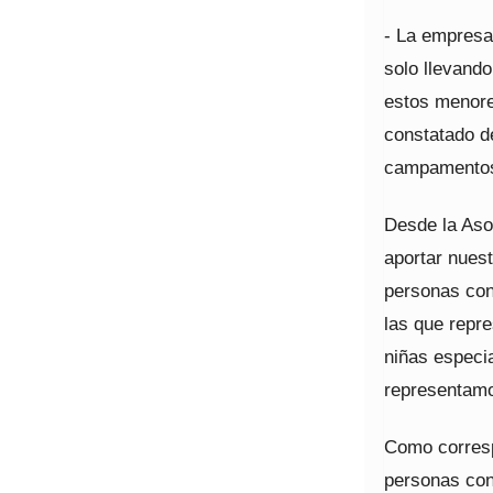
- La empresa
solo llevand
estos menore
constatado d
campamentos 
Desde la Aso
aportar nues
personas con 
las que repr
niñas especi
representam
Como corresp
personas con