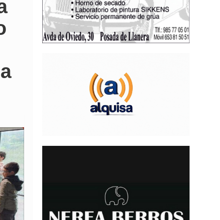
a
o
ra