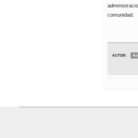
administraci
comunidad.
AUTOR:
As