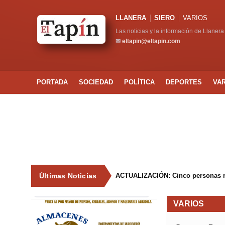
LLANERA
SIERO
VARIOS
Las noticias y la información de Llanera
✉
eltapin@eltapin.com
PORTADA
SOCIEDAD
POLÍTICA
DEPORTES
VA
Últimas Noticias
ACTUALIZACIÓN: Cinco personas result
VARIOS