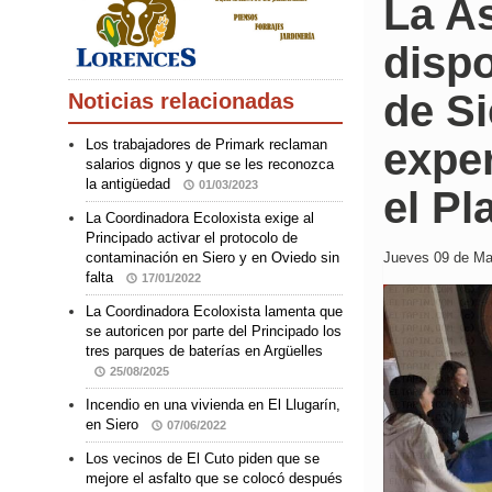
La A
disp
de Si
Noticias relacionadas
exper
Los trabajadores de Primark reclaman
salarios dignos y que se les reconozca
la antigüedad
01/03/2023
el Pl
La Coordinadora Ecoloxista exige al
Principado activar el protocolo de
Jueves 09 de May
contaminación en Siero y en Oviedo sin
falta
17/01/2022
La Coordinadora Ecoloxista lamenta que
se autoricen por parte del Principado los
tres parques de baterías en Argüelles
25/08/2025
Incendio en una vivienda en El Llugarín,
en Siero
07/06/2022
Los vecinos de El Cuto piden que se
mejore el asfalto que se colocó después