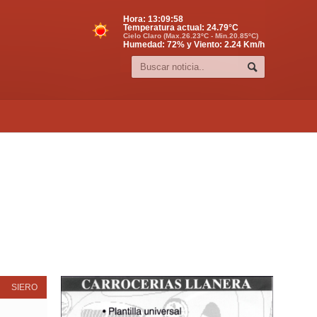
Hora:
13:09:59
Temperatura actual:
24.79
°C
Cielo Claro (Max.26.23ºC - Min.20.85ºC)
Humedad: 72% y Viento: 2.24 Km/h
SIERO