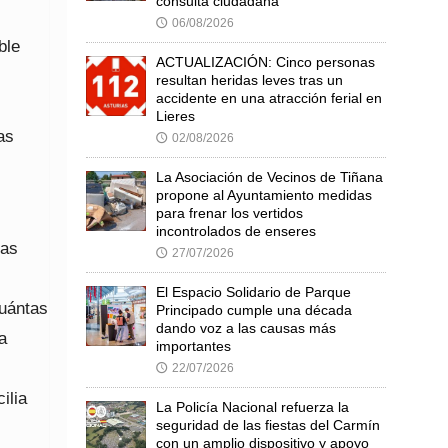
consulta ciudadana
06/08/2026
🕔
ble
ACTUALIZACIÓN: Cinco personas
resultan heridas leves tras un
accidente en una atracción ferial en
Lieres
as
02/08/2026
🕔
La Asociación de Vecinos de Tiñana
propone al Ayuntamiento medidas
para frenar los vertidos
incontrolados de enseres
las
27/07/2026
🕔
El Espacio Solidario de Parque
uántas
Principado cumple una década
dando voz a las causas más
a
importantes
22/07/2026
🕔
ilia
La Policía Nacional refuerza la
seguridad de las fiestas del Carmín
con un amplio dispositivo y apoyo