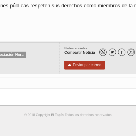
ones públicas respeten sus derechos como miembros de la
Redes sociales
Compartir Noticia


ociación Nora
Enviar por correo
✉
© 2018 Copyright
El Tapín
Todos los derechos reservados