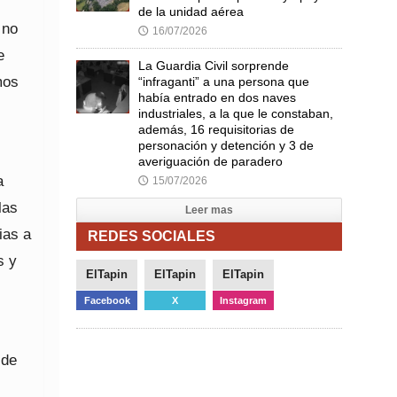
de la unidad aérea
 no
16/07/2026
🕔
e
La Guardia Civil sorprende
mos
“infraganti” a una persona que
había entrado en dos naves
industriales, a la que le constaban,
además, 16 requisitorias de
personación y detención y 3 de
averiguación de paradero
a
15/07/2026
🕔
las
Leer mas
ias a
REDES SOCIALES
s y
ElTapin
ElTapin
ElTapin
Facebook
X
Instagram
 de