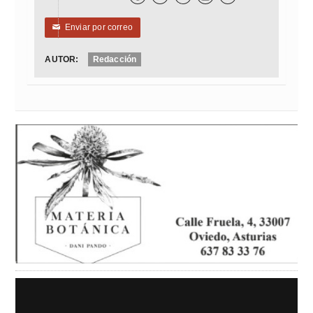
Enviar por correo
✉
AUTOR:
Redacción