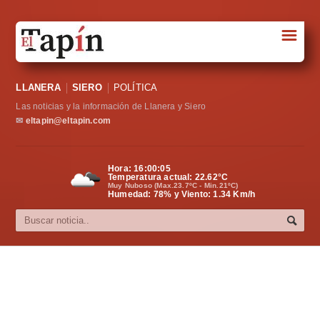
☰
Portada
LLANERA
SIERO
POLÍTICA
Sociedad
Las noticias y la información de Llanera y Siero
Política
✉
eltapin@eltapin.com
Deportes
Hora:
16:00:06
Temperatura actual:
22.62
°C
Varios
Muy Nuboso (Max.23.7ºC - Min.21ºC)
Humedad: 78% y Viento: 1.34 Km/h
Cultura
Asturias
Videos
Carta al director