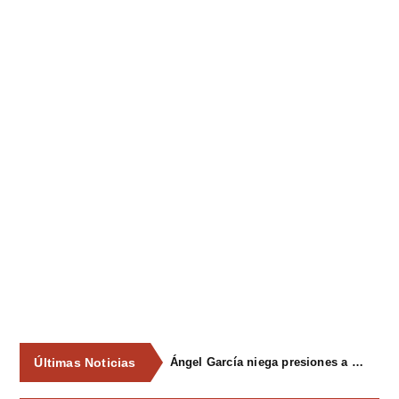
Últimas Noticias
Ángel García niega presiones a comercios y asegura que el Ayuntamiento cumple "de manera muy rigurosa" la Ley de Contratos