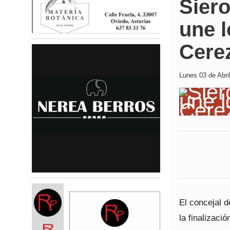
Sier
une l
Cerez
Lunes 03 de Abril
El concejal d
la finalizaci