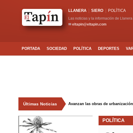
LLANERA
SIERO
POLÍTICA
Las noticias y la información de Llanera
✉
eltapin@eltapin.com
PORTADA
SOCIEDAD
POLÍTICA
DEPORTES
VA
Últimas Noticias
Avanzan las obras de urbanización
POLÍTICA