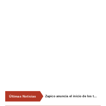
Últimas Noticias
Zapico anuncia el inicio de los trámites para declarar Pola Siero y Lugones zonas de mercado residencial tensionado