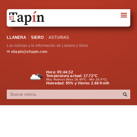
☰
Portada
LLANERA
SIERO
ASTURIAS
Sociedad
Las noticias y la información de Llanera y Siero
Política
✉
eltapin@eltapin.com
Deportes
Hora:
05:44:33
Temperatura actual:
17.72
°C
Varios
Muy Nuboso (Max.18.45ºC - Min.16.9ºC)
Humedad: 95% y Viento: 2.68 Km/h
Cultura
Asturias
Videos
Carta al director