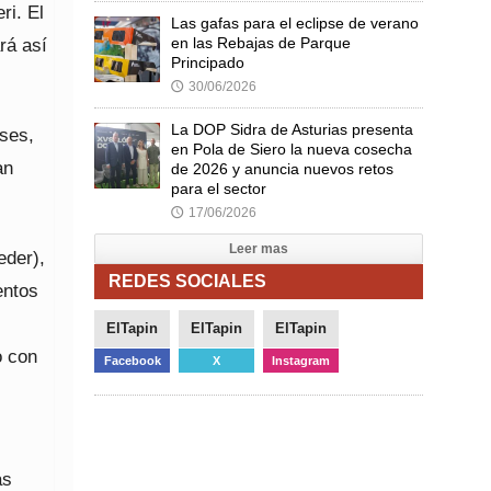
ri. El
Las gafas para el eclipse de verano
rá así
en las Rebajas de Parque
Principado
30/06/2026
🕔
La DOP Sidra de Asturias presenta
eses,
en Pola de Siero la nueva cosecha
an
de 2026 y anuncia nuevos retos
para el sector
17/06/2026
🕔
Leer mas
eder),
REDES SOCIALES
entos
ElTapin
ElTapin
ElTapin
o con
Facebook
X
Instagram
as