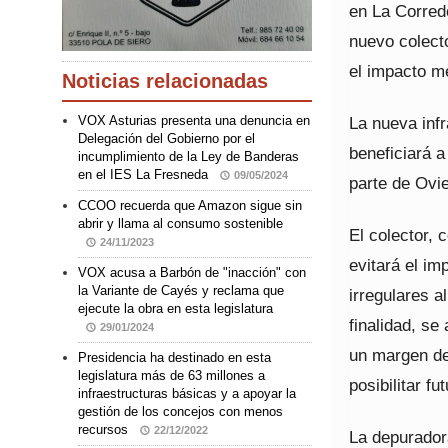
en La Corredo
nuevo colecto
el impacto me
Noticias relacionadas
La nueva inf
VOX Asturias presenta una denuncia en
Delegación del Gobierno por el
beneficiará a
incumplimiento de la Ley de Banderas
en el IES La Fresneda
09/05/2024
parte de Ovi
CCOO recuerda que Amazon sigue sin
abrir y llama al consumo sostenible
El colector, 
24/11/2023
evitará el i
VOX acusa a Barbón de "inacción" con
la Variante de Cayés y reclama que
irregulares a
ejecute la obra en esta legislatura
finalidad, se
29/01/2024
un margen de
Presidencia ha destinado en esta
legislatura más de 63 millones a
posibilitar fu
infraestructuras básicas y a apoyar la
gestión de los concejos con menos
recursos
22/12/2022
La depuradora