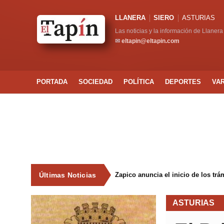
LLANERA
SIERO
ASTURIAS
Las noticias y la información de Llanera
✉
eltapin@eltapin.com
PORTADA
SOCIEDAD
POLÍTICA
DEPORTES
VA
Últimas Noticias
Zapico anuncia el inicio de los tr
ASTURIAS