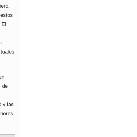
iero,
 estos
 El
u
ituales
en
s de
o y las
abores