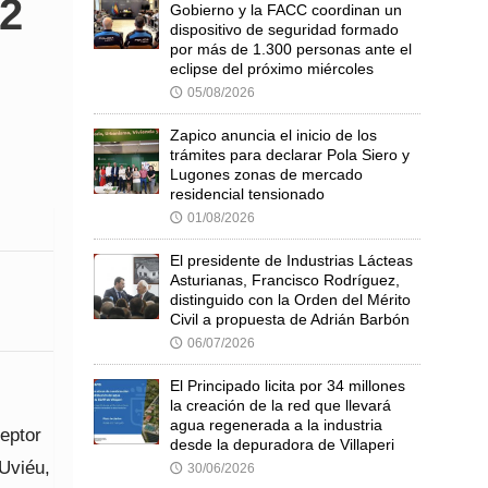
,2
Gobierno y la FACC coordinan un
dispositivo de seguridad formado
por más de 1.300 personas ante el
eclipse del próximo miércoles
05/08/2026
🕔
Zapico anuncia el inicio de los
trámites para declarar Pola Siero y
Lugones zonas de mercado
residencial tensionado
01/08/2026
🕔
El presidente de Industrias Lácteas
Asturianas, Francisco Rodríguez,
distinguido con la Orden del Mérito
Civil a propuesta de Adrián Barbón
06/07/2026
🕔
El Principado licita por 34 millones
la creación de la red que llevará
agua regenerada a la industria
ceptor
desde la depuradora de Villaperi
/Uviéu,
30/06/2026
🕔