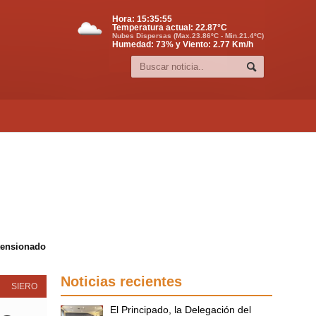
Hora:
15:35:55
Temperatura actual:
22.87
°C
Nubes Dispersas (Max.23.86ºC - Min.21.4ºC)
Humedad: 73% y Viento: 2.77 Km/h
 tensionado
Noticias recientes
SIERO
El Principado, la Delegación del