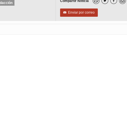
Compartir Noticia


dacción
Enviar por correo
✉