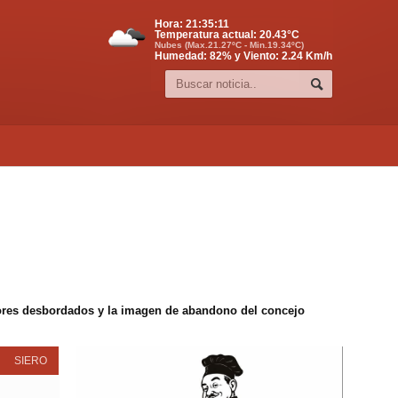
Hora:
21:35:12
Temperatura actual:
20.43
°C
Nubes (Max.21.27ºC - Min.19.34ºC)
Humedad: 82% y Viento: 2.24 Km/h
edores desbordados y la imagen de abandono del concejo
SIERO