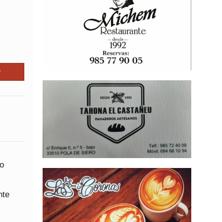
vo
nte