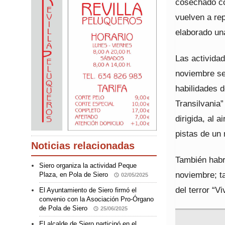
cosechado co
vuelven a rep
elaborado un
Las actividad
noviembre se 
habilidades d
Transilvania”
dirigida, al 
pistas de un 
Noticias relacionadas
También habrá
Siero organiza la actividad Peque
noviembre; t
Plaza, en Pola de Siero
02/05/2025
del terror “V
El Ayuntamiento de Siero firmó el
convenio con la Asociación Pro-Órgano
de Pola de Siero
25/06/2025
El alcalde de Siero participó en el