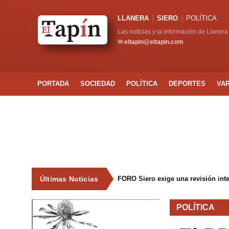
LLANERA
SIERO
POLÍTICA
Las noticias y la información de Llanera
✉
eltapin@eltapin.com
PORTADA
SOCIEDAD
POLÍTICA
DEPORTES
VA
Últimas Noticias
FORO Siero exige una revisión int
POLÍTICA