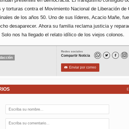
tinúan presentes en democracia. El franquismo consiguió oc
 y torturas contra el Movimiento Nacional de Liberación de
finales de los años 50. Uno de sus líderes, Acacio Mañe, fue
cho desaparecer. Ahora su familia reclama justicia y repara
 Solo nos ha llegado el relato idílico de los viejos colonos.
Redes sociales
Compartir Noticia


dacción
Enviar por correo
✉
RIOS
E