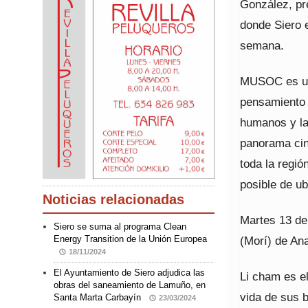
González, pr
donde Siero 
semana.
MUSOC es un 
pensamiento 
humanos y la 
panorama cin
toda la regió
posible de ub
Noticias relacionadas
Martes 13 de
Siero se suma al programa Clean
(Morí) de Ana
Energy Transition de la Unión Europea
18/11/2024
El Ayuntamiento de Siero adjudica las
Li cham es el
obras del saneamiento de Lamuño, en
vida de sus b
Santa Marta Carbayín
23/03/2024