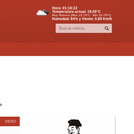
Hora:
01:16:23
Temperatura actual:
19.09
°C
Muy Nuboso (Max.19.74ºC - Min.18.78ºC)
Humedad: 84% y Viento: 0.89 Km/h
o
SIERO