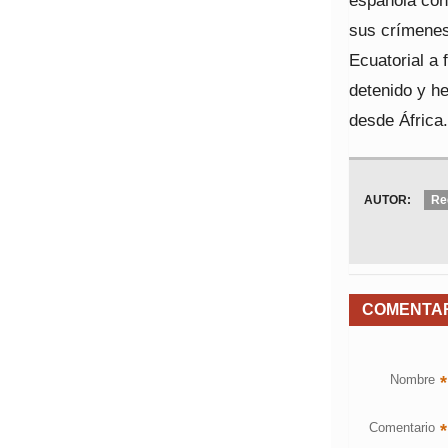
española con
sus crímenes
Ecuatorial a 
detenido y he
desde África.
AUTOR:
Re
COMENTA
Nombre
*
Comentario
*