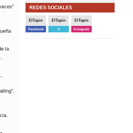
 veces"
REDES SOCIALES
ElTapin
ElTapin
ElTapin
Facebook
X
Instagram
queña
e la
.
..
lling",
cia.