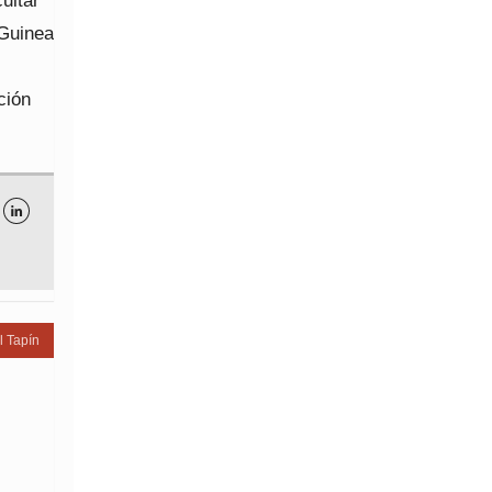
ultar
 Guinea
ción

l Tapín