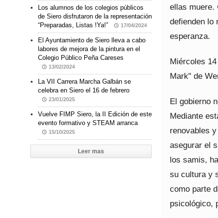
ellas muere. 
Los alumnos de los colegios públicos
de Siero disfrutaron de la representación
defienden lo 
“Preparadas, Listas !Ya!”
17/04/2024
esperanza.
El Ayuntamiento de Siero lleva a cabo
labores de mejora de la pintura en el
Colegio Público Peña Careses
Miércoles 14 
13/02/2024
Mark" de Wer
La VII Carrera Marcha Galbán se
celebra en Siero el 16 de febrero
El gobierno n
23/01/2025
Vuelve FIMP Siero, la II Edición de este
Mediante est
evento formativo y STEAM arranca
renovables y
15/10/2025
asegurar el s
Leer mas
los samis, h
su cultura y 
como parte de
psicológico,