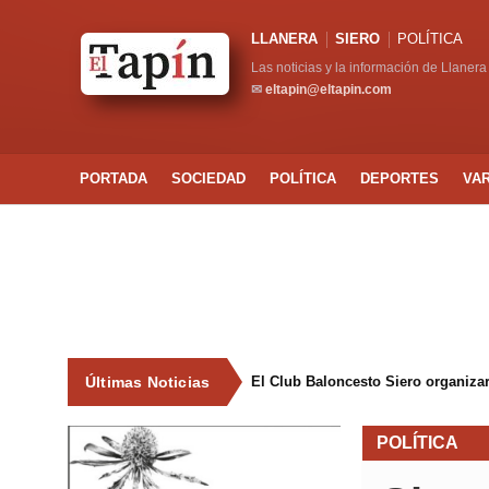
LLANERA
SIERO
POLÍTICA
Las noticias y la información de Llanera
✉
eltapin@eltapin.com
PORTADA
SOCIEDAD
POLÍTICA
DEPORTES
VA
Últimas Noticias
El Club Baloncesto Siero organizar
POLÍTICA