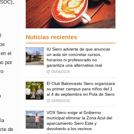
USOC),
l
Noticias recientes
hos
IU Siero advierte de que anunciar
 en el
un aula sin concretar cursos,
horarios ni profesorado no
as por
garantiza una alternativa real
ro
05/08/2026
🕔
El Club Baloncesto Siero organizará
su primer campus para niños del 1
al 4 de septiembre en Pola de Siero
m
05/08/2026
🕔
VOX Siero exige al Gobierno
municipal eliminar la Zona Azul del
la
aparcamiento Siero Este y
devolverlo a los vecinos
rte de