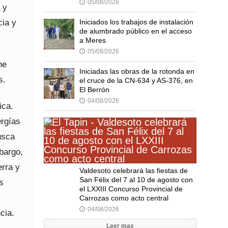
05/08/2026
🕔
 y
cia y
Iniciados los trabajos de instalación
de alumbrado público en el acceso
a Meres
05/08/2026
🕔
he
Iniciadas las obras de la rotonda en
s.
el cruce de la CN-634 y AS-376, en
El Berrón
04/08/2026
🕔
ica.
ergías
usca
bargo,
rra y
Valdesoto celebrará las fiestas de
San Félix del 7 al 10 de agosto con
s
el LXXIII Concurso Provincial de
Carrozas como acto central
04/08/2026
🕔
cia.
Leer mas