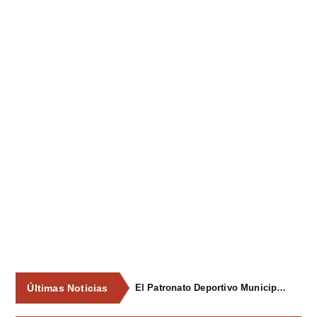
Últimas Noticias
El Patronato Deportivo Municipal renueva el equipamiento de los gimnasios municipales