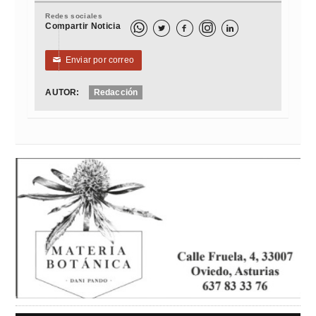
Redes sociales
Compartir Noticia



Enviar por correo
✉
AUTOR:
Redacción