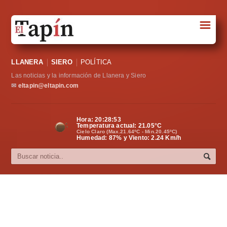
☰
Portada
LLANERA
SIERO
POLÍTICA
Sociedad
Las noticias y la información de Llanera y Siero
Política
✉
eltapin@eltapin.com
Deportes
Hora:
20:28:53
Temperatura actual:
21.05
°C
Varios
Cielo Claro (Max.21.64ºC - Min.20.45ºC)
Humedad: 87% y Viento: 2.24 Km/h
Cultura
Asturias
Videos
Carta al director