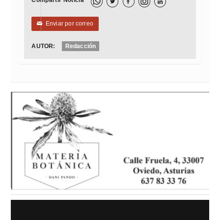
Compartir Noticia



Enviar por correo
✉
AUTOR:
Redacción