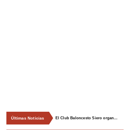
Últimas Noticias
El Club Baloncesto Siero organizará su primer campus para niños del 1 al 4 de septiembre en Pola de Siero