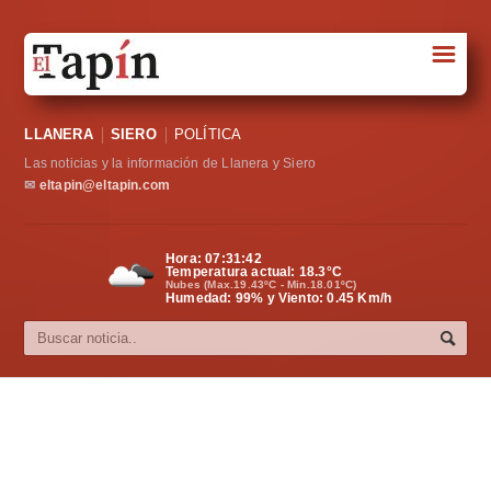
☰
Portada
LLANERA
SIERO
POLÍTICA
Sociedad
Las noticias y la información de Llanera y Siero
Política
✉
eltapin@eltapin.com
Deportes
Hora:
07:31:42
Temperatura actual:
18.3
°C
Varios
Nubes (Max.19.43ºC - Min.18.01ºC)
Humedad: 99% y Viento: 0.45 Km/h
Cultura
Asturias
Videos
Carta al director