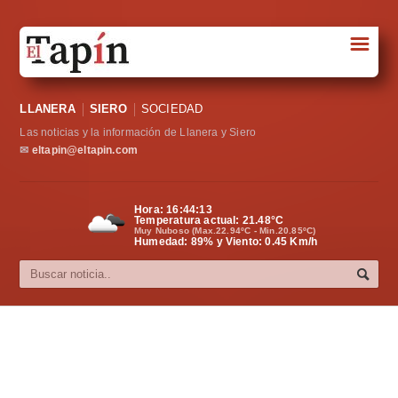
☰
Portada
LLANERA
SIERO
SOCIEDAD
Sociedad
Las noticias y la información de Llanera y Siero
Política
✉
eltapin@eltapin.com
Deportes
Hora:
16:44:14
Temperatura actual:
21.48
°C
Varios
Muy Nuboso (Max.22.94ºC - Min.20.85ºC)
Humedad: 89% y Viento: 0.45 Km/h
Cultura
Asturias
Videos
Carta al director