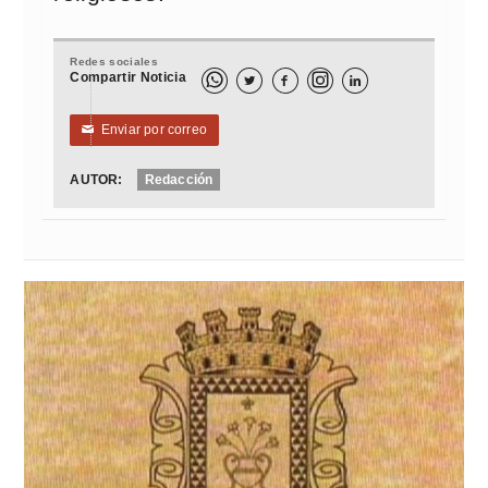
Redes sociales
Compartir Noticia



Enviar por correo
✉
AUTOR:
Redacción