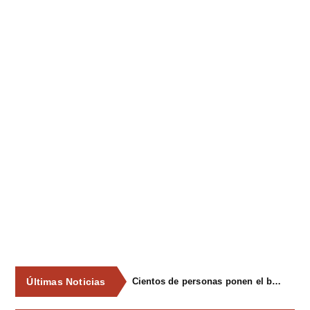
Últimas Noticias
Cientos de personas ponen el broche final a las fiestas de La Salud de Lieres con la tradicional merienda