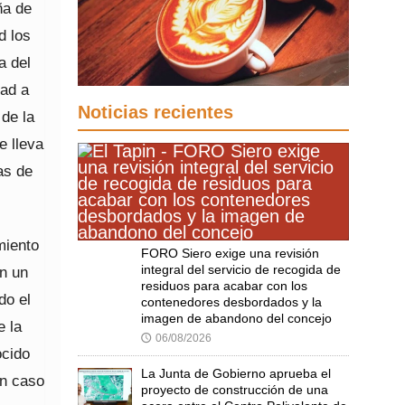
ña de
d los
a del
dad a
Noticias recientes
 de la
e lleva
as de
miento
FORO Siero exige una revisión
integral del servicio de recogida de
en un
residuos para acabar con los
do el
contenedores desbordados y la
imagen de abandono del concejo
e la
06/08/2026
🕔
ocido
La Junta de Gobierno aprueba el
en caso
proyecto de construcción de una