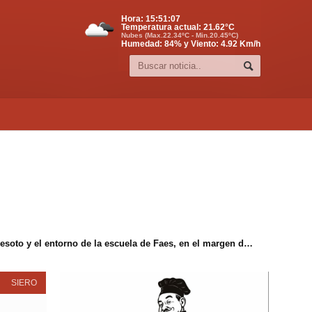
Hora:
15:51:07
Temperatura actual:
21.62
°C
Nubes (Max.22.34ºC - Min.20.45ºC)
Humedad: 84% y Viento: 4.92 Km/h
La Junta de Gobierno aprueba el proyecto de construcción de una acera entre el Centro Polivalente de Valdesoto y el entorno de la escuela de Faes, en el margen de la SI-8
SIERO