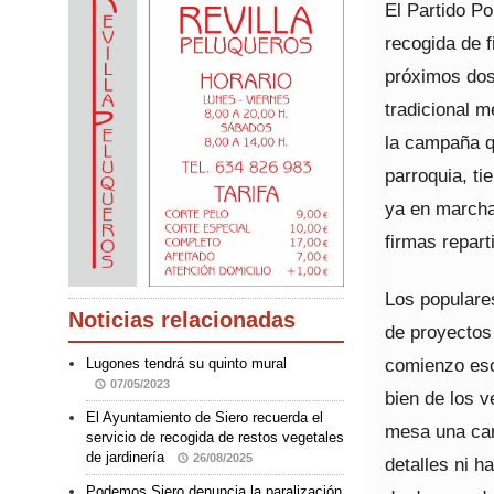
El Partido P
recogida de 
próximos dos
tradicional m
la campaña qu
parroquia, ti
ya en marcha
firmas repart
Los populare
Noticias relacionadas
de proyectos
comienzo eso
Lugones tendrá su quinto mural
07/05/2023
bien de los 
El Ayuntamiento de Siero recuerda el
mesa una can
servicio de recogida de restos vegetales
de jardinería
26/08/2025
detalles ni h
Podemos Siero denuncia la paralización