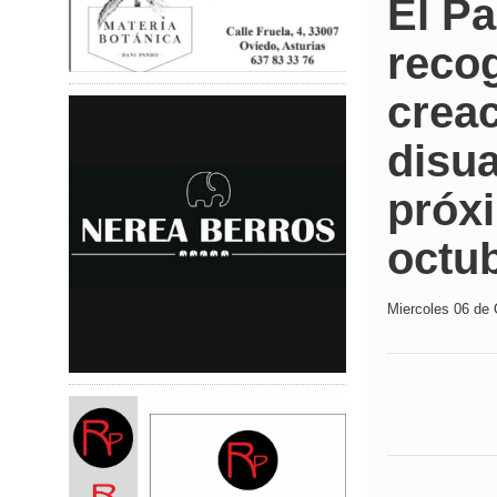
El Pa
recog
crea
disu
próxi
octu
Miercoles 06 de 