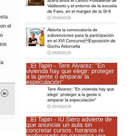
acera entre el Centro Polivalente de
Valdesoto y el entorno de la escuela
de Faes, en el margen de la SI-8
esta
06/08/2026
🕔
con el
Abierta la convocatoria de
eo
subvenciones para la participación
en el XVI ConcursoExposición de
tos
Gochu Asturcelta
06/08/2026
🕔
la
Tere Álvarez: "En vivienda hay que

elegir: proteger a la gente o
amparar la especulación"
06/08/2026
🕔