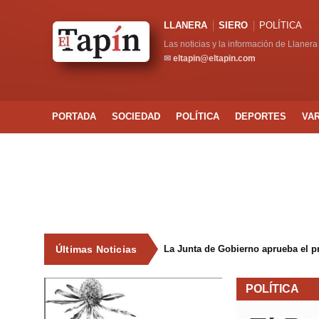
LLANERA
SIERO
POLÍTICA
Las noticias y la información de Llanera
✉
eltapin@eltapin.com
PORTADA
SOCIEDAD
POLÍTICA
DEPORTES
VA
Últimas Noticias
POLÍTICA