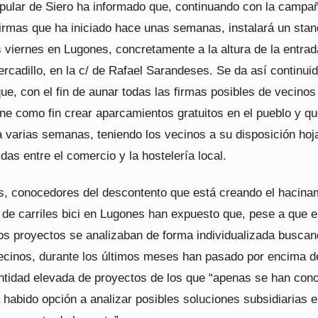
opular de Siero ha informado que, continuando con la campa
firmas que ha iniciado hace unas semanas, instalará un stan
 viernes en Lugones, concretamente a la altura de la entrad
ercadillo, en la c/ de Rafael Sarandeses. Se da así continui
e, con el fin de aunar todas las firmas posibles de vecinos
ene como fin crear aparcamientos gratuitos en el pueblo y qu
 varias semanas, teniendo los vecinos a su disposición hoj
idas entre el comercio y la hostelería local.
s, conocedores del descontento que está creando el hacina
 de carriles bici en Lugones han expuesto que, pese a que 
s proyectos se analizaban de forma individualizada buscan
vecinos, durante los últimos meses han pasado por encima d
tidad elevada de proyectos de los que “apenas se han con
a habido opción a analizar posibles soluciones subsidiarias 