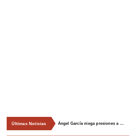
Últimas Noticias
Ángel García niega presiones a comercios y asegura que el Ayuntamiento cumple "de manera muy rigurosa" la Ley de Contratos