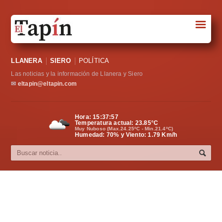
☰
Portada
LLANERA
SIERO
POLÍTICA
Sociedad
Las noticias y la información de Llanera y Siero
Política
✉
eltapin@eltapin.com
Deportes
Hora:
15:37:57
Temperatura actual:
23.85
°C
Varios
Muy Nuboso (Max.24.25ºC - Min.21.4ºC)
Humedad: 70% y Viento: 1.79 Km/h
Cultura
Asturias
Videos
Carta al director