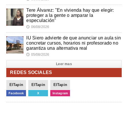
Tere Álvarez: "En vivienda hay que elegir:
proteger a la gente o amparar la
especulación"
06/08/2026
🕔
IU Siero advierte de que anunciar un aula sin
concretar cursos, horarios ni profesorado no
garantiza una alternativa real
05/08/2026
🕔
Leer mas
REDES SOCIALES
ElTapin
ElTapin
ElTapin
Facebook
X
Instagram