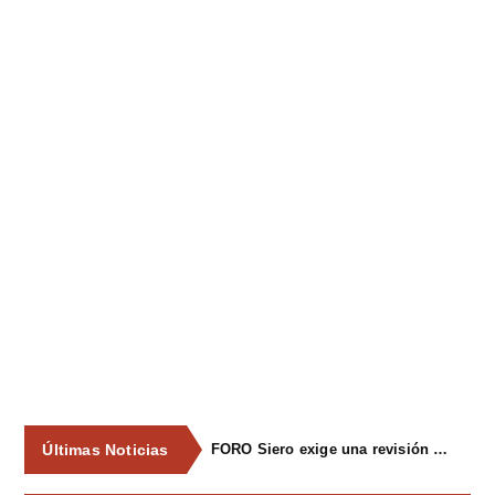
Últimas Noticias
FORO Siero exige una revisión integral del servicio de recogida de residuos para acabar con los contenedores desbordados y la imagen de abandono del concejo