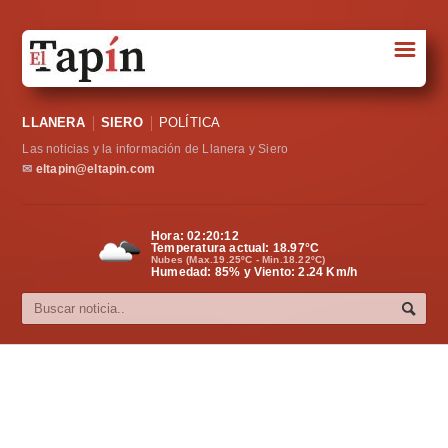
☰
Portada
LLANERA
SIERO
POLÍTICA
Sociedad
Las noticias y la información de Llanera y Siero
Política
✉
eltapin@eltapin.com
Deportes
Hora:
02:20:13
Temperatura actual:
18.97
°C
Varios
Nubes (Max.19.25ºC - Min.18.22ºC)
Humedad: 85% y Viento: 2.24 Km/h
Cultura
Asturias
Videos
Carta al director