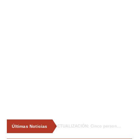
Últimas Noticias
La Asociación de Vecinos de Tiñana propone al Ayuntamiento medidas para frenar los vertidos incontrolados de enseres