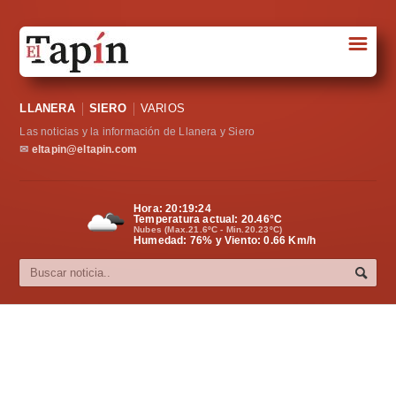
☰
Portada
LLANERA
SIERO
VARIOS
Sociedad
Las noticias y la información de Llanera y Siero
Política
✉
eltapin@eltapin.com
Deportes
Hora:
20:19:24
Temperatura actual:
20.46
°C
Varios
Nubes (Max.21.6ºC - Min.20.23ºC)
Humedad: 76% y Viento: 0.66 Km/h
Cultura
Asturias
Videos
Carta al director