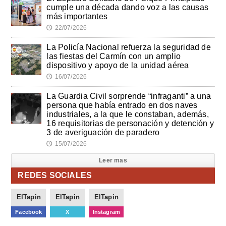
cumple una década dando voz a las causas
más importantes
22/07/2026
🕔
La Policía Nacional refuerza la seguridad de
las fiestas del Carmín con un amplio
dispositivo y apoyo de la unidad aérea
16/07/2026
🕔
La Guardia Civil sorprende “infraganti” a una
persona que había entrado en dos naves
industriales, a la que le constaban, además,
16 requisitorias de personación y detención y
3 de averiguación de paradero
15/07/2026
🕔
Leer mas
REDES SOCIALES
ElTapin
ElTapin
ElTapin
Facebook
X
Instagram