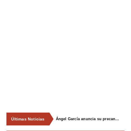
Últimas Noticias
Ángel García anuncia su precandidatura para optar a la reelección como alcalde de Siero en 2027