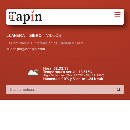
☰
Portada
LLANERA
SIERO
VIDEOS
Sociedad
Las noticias y la información de Llanera y Siero
Política
✉
eltapin@eltapin.com
Deportes
Hora:
02:32:34
Temperatura actual:
18.61
°C
Varios
Algo De Nubes (Max.18.7ºC - Min.17.76ºC)
Humedad: 90% y Viento: 1.24 Km/h
Cultura
Asturias
Videos
Carta al director