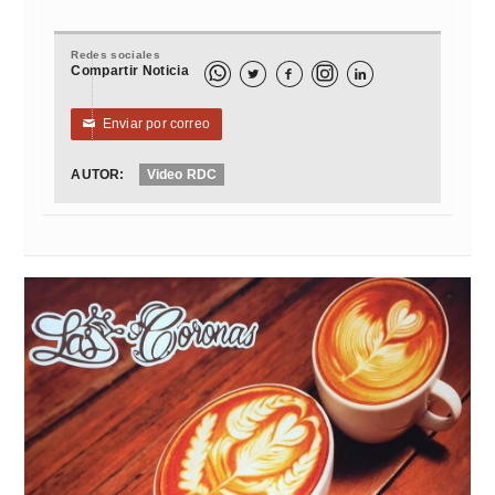
Redes sociales
Compartir Noticia



Enviar por correo
✉
AUTOR:
Video RDC