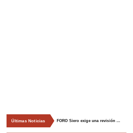
Últimas Noticias
FORO Siero exige una revisión integral del servicio de recogida de residuos para acabar con los contenedores desbordados y la imagen de abandono del concejo