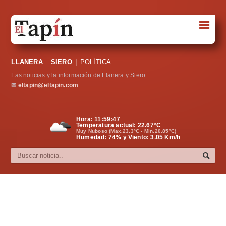
☰
Portada
LLANERA
SIERO
POLÍTICA
Sociedad
Las noticias y la información de Llanera y Siero
Política
✉
eltapin@eltapin.com
Deportes
Hora:
11:59:48
Temperatura actual:
22.67
°C
Varios
Muy Nuboso (Max.23.3ºC - Min.20.85ºC)
Humedad: 74% y Viento: 3.05 Km/h
Cultura
Asturias
Videos
Carta al director