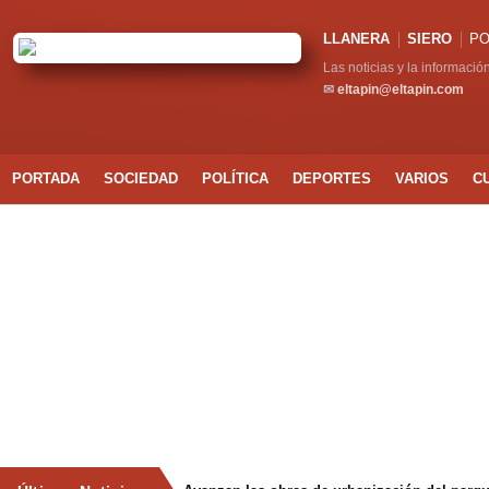
LLANERA
SIERO
PO
Las noticias y la informació
✉
eltapin@eltapin.com
PORTADA
SOCIEDAD
POLÍTICA
DEPORTES
VARIOS
C