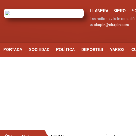
LLANERA
SIERO
PO
Las noticias y la informació
✉
eltapin@eltapin.com
PORTADA
SOCIEDAD
POLÍTICA
DEPORTES
VARIOS
C