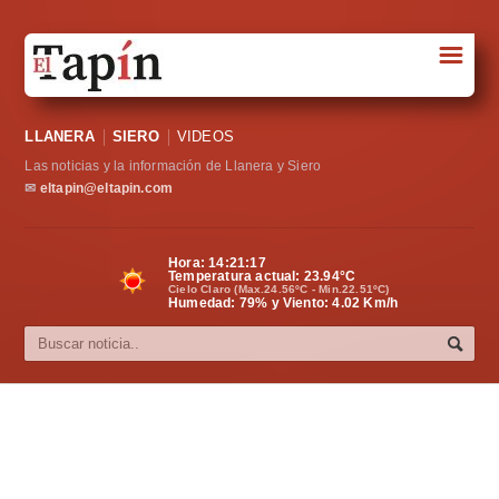
☰
Portada
LLANERA
SIERO
VIDEOS
Sociedad
Las noticias y la información de Llanera y Siero
Política
✉
eltapin@eltapin.com
Deportes
Hora:
14:21:18
Temperatura actual:
23.94
°C
Varios
Cielo Claro (Max.24.56ºC - Min.22.51ºC)
Humedad: 79% y Viento: 4.02 Km/h
Cultura
Asturias
Videos
Carta al director