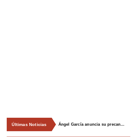
Últimas Noticias
Ángel García anuncia su precandidatura para optar a la reelección como alcalde de Siero en 2027