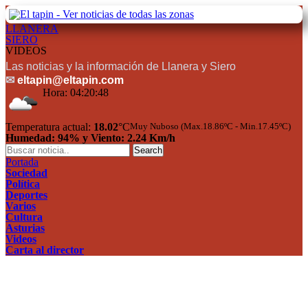
LLANERA
SIERO
VIDEOS
Las noticias y la información de Llanera y Siero
✉
eltapin@eltapin.com
Hora:
04:20:48
Temperatura actual:
18.02
°C
Muy Nuboso (Max.18.86ºC - Min.17.45ºC)
Humedad: 94% y Viento: 2.24 Km/h
Portada
Sociedad
Política
Deportes
Varios
Cultura
Asturias
Videos
Carta al director