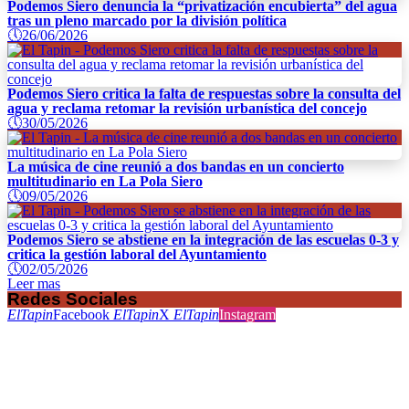
Podemos Siero denuncia la “privatización encubierta” del agua
tras un pleno marcado por la división política
🕔
26/06/2026
Podemos Siero critica la falta de respuestas sobre la consulta del
agua y reclama retomar la revisión urbanística del concejo
🕔
30/05/2026
La música de cine reunió a dos bandas en un concierto
multitudinario en La Pola Siero
🕔
09/05/2026
Podemos Siero se abstiene en la integración de las escuelas 0-3 y
critica la gestión laboral del Ayuntamiento
🕔
02/05/2026
Leer mas
Redes Sociales
ElTapin
Facebook
ElTapin
X
ElTapin
Instagram