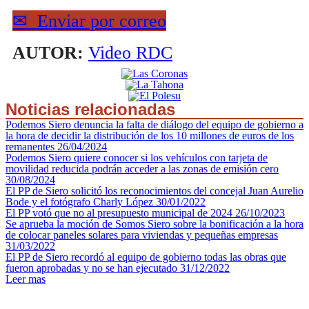
✉
Enviar por correo
AUTOR:
Video RDC
Noticias relacionadas
Podemos Siero denuncia la falta de diálogo del equipo de gobierno a
la hora de decidir la distribución de los 10 millones de euros de los
remanentes
26/04/2024
Podemos Siero quiere conocer si los vehículos con tarjeta de
movilidad reducida podrán acceder a las zonas de emisión cero
30/08/2024
El PP de Siero solicitó los reconocimientos del concejal Juan Aurelio
Bode y el fotógrafo Charly López
30/01/2022
El PP votó que no al presupuesto municipal de 2024
26/10/2023
Se aprueba la moción de Somos Siero sobre la bonificación a la hora
de colocar paneles solares para viviendas y pequeñas empresas
31/03/2022
El PP de Siero recordó al equipo de gobierno todas las obras que
fueron aprobadas y no se han ejecutado
31/12/2022
Leer mas