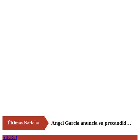
Ángel García anuncia su precandidatura para optar a la reelección como alcalde de Siero en 2027
Últimas Noticias
SIERO