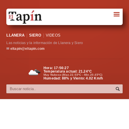
☰
Portada
LLANERA
SIERO
VIDEOS
Sociedad
Las noticias y la información de Llanera y Siero
Política
✉
eltapin@eltapin.com
Deportes
Hora:
17:56:28
Temperatura actual:
21.24
°C
Varios
Muy Nuboso (Max.22.03ºC - Min.20.45ºC)
Humedad: 88% y Viento: 4.02 Km/h
Cultura
Asturias
Videos
Carta al director