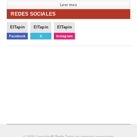
Leer mas
REDES SOCIALES
ElTapin
ElTapin
ElTapin
Facebook
X
Instagram
© 2018 Copyright
El Tapín
Todos los derechos reservados