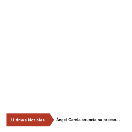
Últimas Noticias
Ángel García anuncia su precandidatura para optar a la reelección como alcalde de Siero en 2027