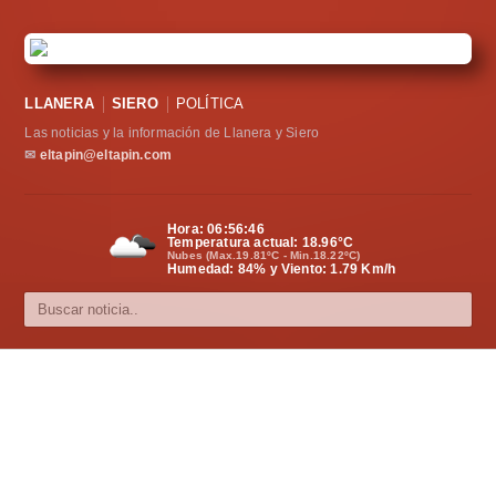
LLANERA
SIERO
POLÍTICA
Las noticias y la información de Llanera y Siero
✉
eltapin@eltapin.com
Hora:
06:56:46
Temperatura actual:
18.96
°C
Nubes (Max.19.81ºC - Min.18.22ºC)
Humedad: 84% y Viento: 1.79 Km/h