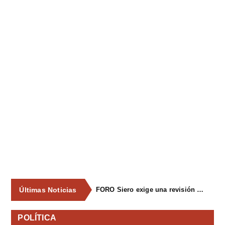
Últimas Noticias
FORO Siero exige una revisión integral del servicio de recogida de residuos para acabar con los contenedores desbordados y la imagen de abandono del concejo
POLÍTICA