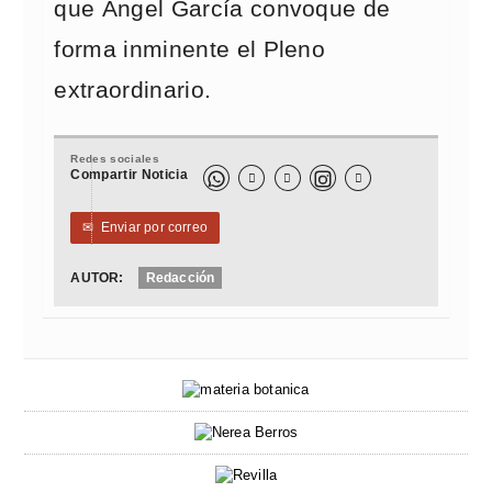
que Ángel García convoque de
forma inminente el Pleno
extraordinario.
Redes sociales
Compartir Noticia



✉
Enviar por correo
AUTOR:
Redacción