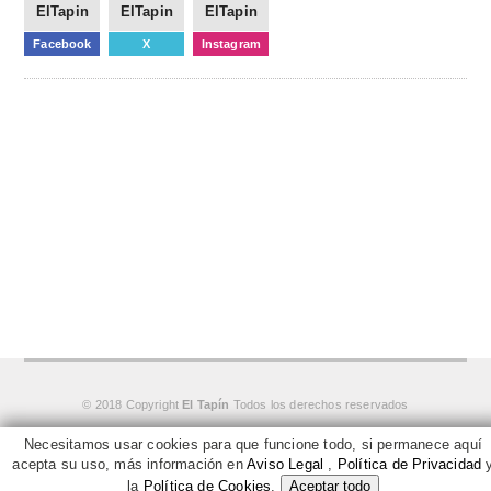
ElTapin
ElTapin
ElTapin
Facebook
X
Instagram
© 2018 Copyright
El Tapín
Todos los derechos reservados
Necesitamos usar cookies para que funcione todo, si permanece aquí
Aviso Legal
Política de Privacidad
Política de Cookies
acepta su uso, más información en
Aviso Legal
,
Política de Privacidad
la
Política de Cookies
.
Aceptar todo