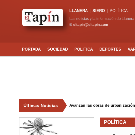
LLANERA
SIERO
POLÍTICA
Las noticias y la información de Llanera
✉
eltapin@eltapin.com
PORTADA
SOCIEDAD
POLÍTICA
DEPORTES
VA
Últimas Noticias
Avanzan las obras de urbanización
POLÍTICA