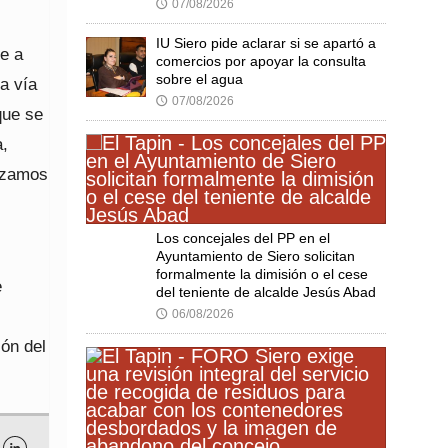
07/08/2026
🕔
IU Siero pide aclarar si se apartó a
de a
comercios por apoyar la consulta
sobre el agua
a vía
07/08/2026
🕔
que se
a,
rizamos
Los concejales del PP en el
Ayuntamiento de Siero solicitan
formalmente la dimisión o el cese
e
del teniente de alcalde Jesús Abad
06/08/2026
🕔
ión del