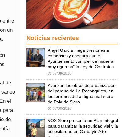
o entre
con un
Noticias recientes
s.
Ángel García niega presiones a
ión
comercios y asegura que el
Ayuntamiento cumple "de manera
os
muy rigurosa" la Ley de Contratos
07/08/2026
🕔
al de
Avanzan las obras de urbanización
del parque de La Reconquista, en
l saneo
los terrenos del antiguo matadero
En el
de Pola de Siero
07/08/2026
🕔
a para
ño de
VOX Siero presenta un Plan Integral
para garantizar la seguridad vial y la
entía
accesibilidad en Carbayín Alto