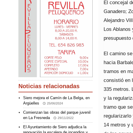
El concejal d
Ganadero; Zo
Alejandro Vil
Los Ablanos 
presupuesto 
El camino se 
hacia Barbale
tramos en ma
consistió en 
Noticias relacionadas
335 metros. 
y la regulari
Siero mejora el Camín de La Belga, en
Argüelles
25/06/2024
tramo que se 
Comienzan las obras del parque juvenil
regularizarlo
en La Fresneda
29/11/2022
14 metros y 
El Ayuntamiento de Siero adjudica la
renovación la escalera de incendios y