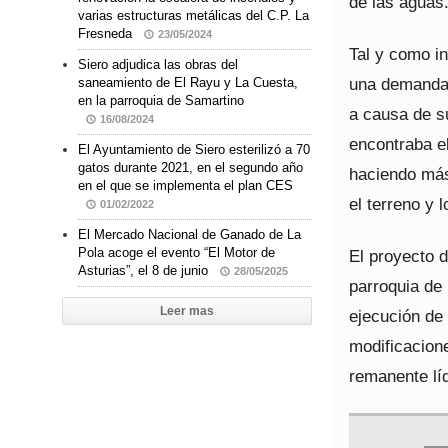
de las aguas
varias estructuras metálicas del C.P. La
Fresneda
23/05/2024
Tal y como in
Siero adjudica las obras del
una demanda 
saneamiento de El Rayu y La Cuesta,
en la parroquia de Samartino
a causa de su
16/08/2024
encontraba el
El Ayuntamiento de Siero esterilizó a 70
gatos durante 2021, en el segundo año
haciendo más
en el que se implementa el plan CES
el terreno y
01/02/2022
El Mercado Nacional de Ganado de La
Pola acoge el evento “El Motor de
El proyecto 
Asturias”, el 8 de junio
28/05/2025
parroquia de
Leer mas
ejecución de
modificacione
remanente líq