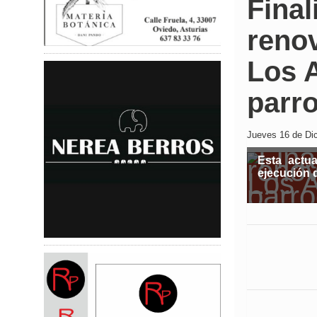
Final
reno
Los A
parr
Jueves 16 de Dic
Esta actu
ejecución 