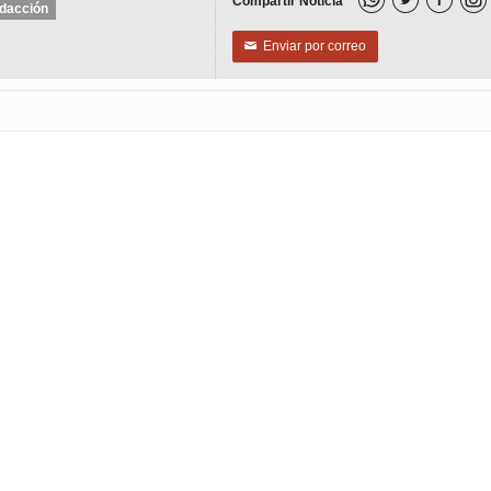
Compartir Noticia


dacción
Enviar por correo
✉