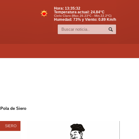
Hora:
13:35:33
Temperatura actual:
24.84
°C
Cielo Claro (Max.26.23ºC - Min.22.2ºC)
Humedad: 73% y Viento: 0.89 Km/h
 Pola de Siero
SIERO