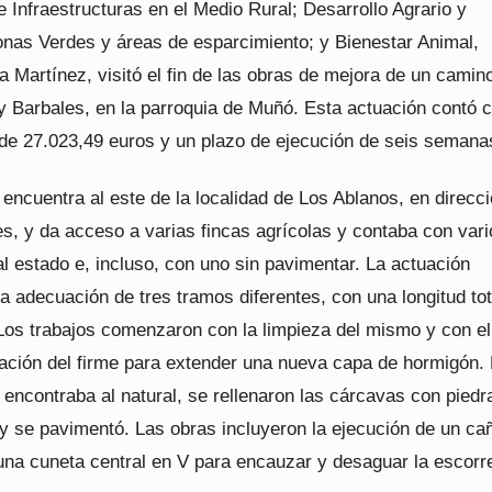
e Infraestructuras en el Medio Rural; Desarrollo Agrario y
nas Verdes y áreas de esparcimiento; y Bienestar Animal,
la Martínez, visitó el fin de las obras de mejora de un camin
y Barbales, en la parroquia de Muñó. Esta actuación contó 
de 27.023,49 euros y un plazo de ejecución de seis semana
encuentra al este de la localidad de Los Ablanos, en direcc
s, y da acceso a varias fincas agrícolas y contaba con vari
l estado e, incluso, con uno sin pavimentar. La actuación
la adecuación de tres tramos diferentes, con una longitud tot
Los trabajos comenzaron con la limpieza del mismo y con e
zación del firme para extender una nueva capa de hormigón. 
encontraba al natural, se rellenaron las cárcavas con piedr
 y se pavimentó. Las obras incluyeron la ejecución de un ca
una cuneta central en V para encauzar y desaguar la escorr