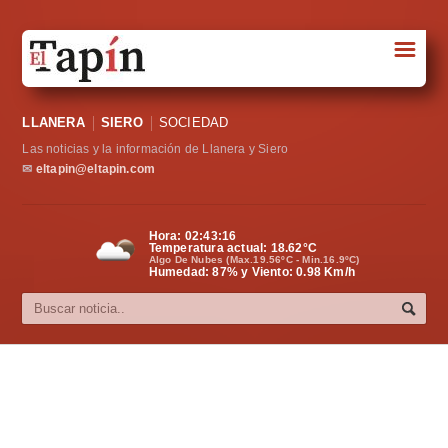
☰
Portada
LLANERA
SIERO
SOCIEDAD
Sociedad
Las noticias y la información de Llanera y Siero
Política
✉
eltapin@eltapin.com
Deportes
Hora:
02:43:17
Temperatura actual:
18.62
°C
Varios
Algo De Nubes (Max.19.56ºC - Min.16.9ºC)
Humedad: 87% y Viento: 0.98 Km/h
Cultura
Asturias
Videos
Carta al director