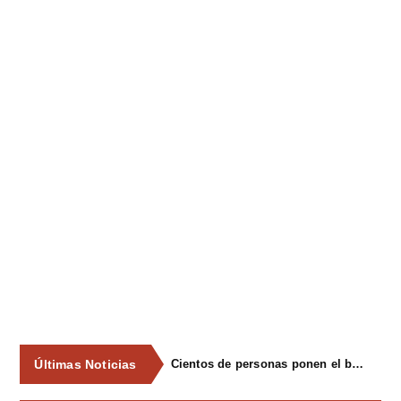
Últimas Noticias
Cientos de personas ponen el broche final a las fiestas de La Salud de Lieres con la tradicional merienda