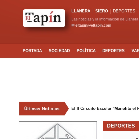
LLANERA
SIERO
DEPORTES
Las noticias y la información de Llanera
✉
eltapin@eltapin.com
PORTADA
SOCIEDAD
POLÍTICA
DEPORTES
VA
Últimas Noticias
El II Circuito Escolar "Manolito el
DEPORTES