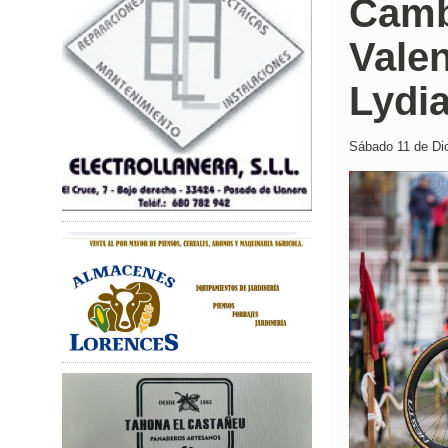
Cambi
Valen
Lydia
Sábado 11 de Dic