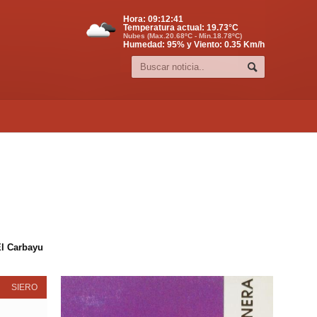
Hora:
09:12:41
Temperatura actual:
19.73
°C
Nubes (Max.20.68ºC - Min.18.78ºC)
Humedad: 95% y Viento: 0.35 Km/h
El Carbayu
SIERO