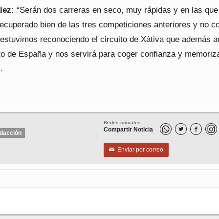
lez:
“Serán dos carreras en seco, muy rápidas y en las que
recuperado bien de las tres competiciones anteriores y no c
 estuvimos reconociendo el circuito de Xàtiva que además 
o de España y nos servirá para coger confianza y memoriza
.
Redes sociales
Compartir Noticia


dacción
Enviar por correo
✉