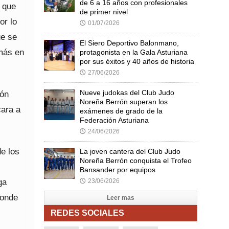
de 6 a 16 años con profesionales
y que
de primer nivel
or lo
01/07/2026
🕔
ue se
El Siero Deportivo Balonmano,
emás en
protagonista en la Gala Asturiana
por sus éxitos y 40 años de historia
27/06/2026
🕔
Nueve judokas del Club Judo
ión
Noreña Berrón superan los
cara a
exámenes de grado de la
Federación Asturiana
24/06/2026
🕔
de los
La joven cantera del Club Judo
Noreña Berrón conquista el Trofeo
Bansander por equipos
ga
23/06/2026
🕔
donde
Leer mas
REDES SOCIALES