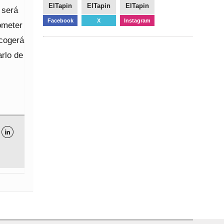
ElTapin
ElTapin
ElTapin
 será
Facebook
X
Instagram
ometer
acogerá
rlo de
