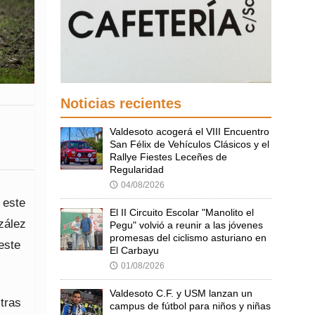
Noticias recientes
Valdesoto acogerá el VIII Encuentro
San Félix de Vehículos Clásicos y el
Rallye Fiestes Leceñes de
Regularidad
04/08/2026
🕔
 este
El II Circuito Escolar "Manolito el
zález
Pegu" volvió a reunir a las jóvenes
promesas del ciclismo asturiano en
este
El Carbayu
01/08/2026
🕔
Valdesoto C.F. y USM lanzan un
tras
campus de fútbol para niños y niñas