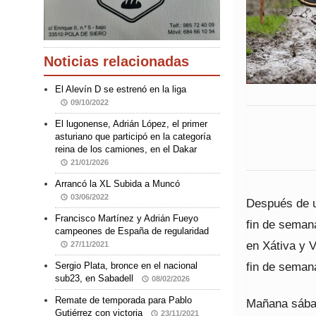
Noticias relacionadas
El Alevín D se estrenó en la liga
09/10/2022
El lugonense, Adrián López, el primer
asturiano que participó en la categoría
reina de los camiones, en el Dakar
21/01/2026
Arrancó la XL Subida a Muncó
03/06/2022
Después de u
Francisco Martínez y Adrián Fueyo
fin de seman
campeones de España de regularidad
en Xátiva y 
27/11/2021
fin de seman
Sergio Plata, bronce en el nacional
sub23, en Sabadell
08/02/2026
Remate de temporada para Pablo
Mañana sábad
Gutiérrez con victoria
23/11/2021