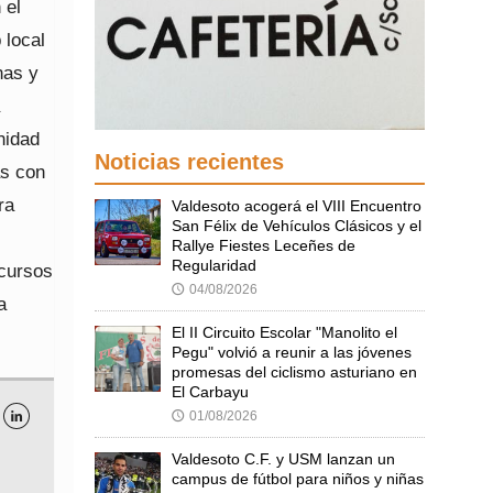
 el
 local
nas y
nidad
Noticias recientes
as con
ra
Valdesoto acogerá el VIII Encuentro
San Félix de Vehículos Clásicos y el
Rallye Fiestes Leceñes de
Regularidad
ecursos
04/08/2026
🕔
a
El II Circuito Escolar "Manolito el
Pegu" volvió a reunir a las jóvenes
promesas del ciclismo asturiano en
El Carbayu
01/08/2026
🕔

Valdesoto C.F. y USM lanzan un
campus de fútbol para niños y niñas