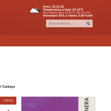
Hora:
15:11:04
Temperatura actual:
23.14
°C
Muy Nuboso (Max.24.01ºC - Min.21.4ºC)
Humedad: 85% y Viento: 0.89 Km/h
El Carbayu
SIERO