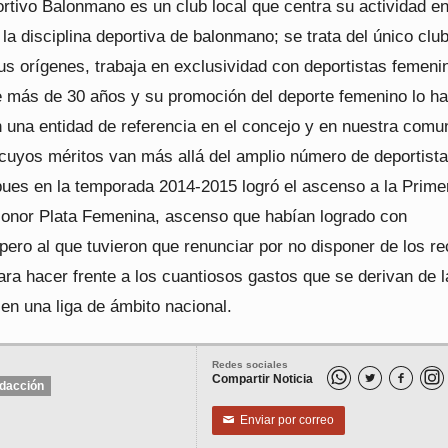
rtivo Balonmano es un club local que centra su actividad en
 la disciplina deportiva de balonmano; se trata del único club
us orígenes, trabaja en exclusividad con deportistas femeni
de más de 30 años y su promoción del deporte femenino lo ha
n una entidad de referencia en el concejo y en nuestra comu
cuyos méritos van más allá del amplio número de deportist
pues en la temporada 2014-2015 logró el ascenso a la Prime
Honor Plata Femenina, ascenso que habían logrado con
 pero al que tuvieron que renunciar por no disponer de los r
ra hacer frente a los cuantiosos gastos que se derivan de l
 en una liga de ámbito nacional.
Redes sociales
Compartir Noticia


dacción
Enviar por correo
✉