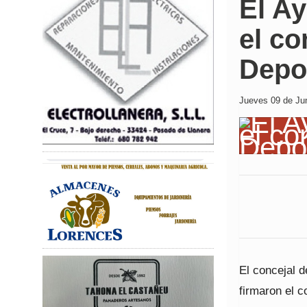
El Ay
el co
Depo
Jueves 09 de Jun
El concejal d
firmaron el 