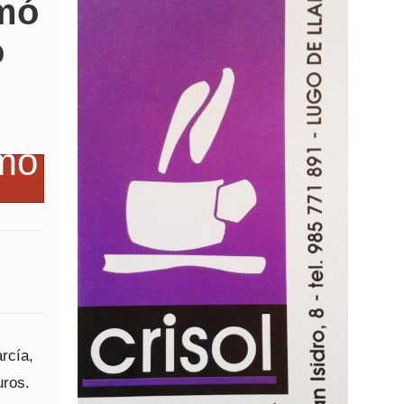
rmó
o
rcía,
uros.