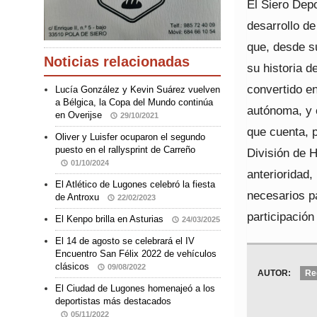
El Siero Depo
desarrollo de
que, desde s
Noticias relacionadas
su historia 
convertido e
Lucía González y Kevin Suárez vuelven
a Bélgica, la Copa del Mundo continúa
autónoma, y 
en Overijse
29/10/2021
que cuenta, 
Oliver y Luisfer ocuparon el segundo
puesto en el rallysprint de Carreño
División de 
01/10/2024
anterioridad,
El Atlético de Lugones celebró la fiesta
necesarios pa
de Antroxu
22/02/2023
participación
El Kenpo brilla en Asturias
24/03/2025
El 14 de agosto se celebrará el IV
Encuentro San Félix 2022 de vehículos
clásicos
09/08/2022
AUTOR:
Re
El Ciudad de Lugones homenajeó a los
deportistas más destacados
05/11/2022