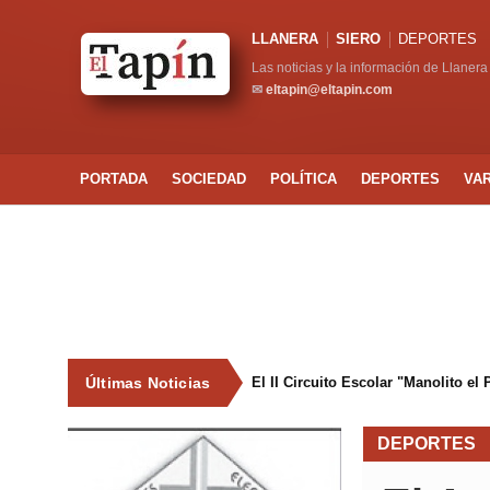
LLANERA
SIERO
DEPORTES
Las noticias y la información de Llanera
✉
eltapin@eltapin.com
PORTADA
SOCIEDAD
POLÍTICA
DEPORTES
VA
Últimas Noticias
El II Circuito Escolar "Manolito el
DEPORTES