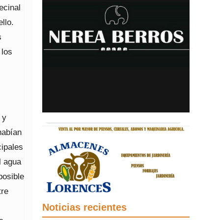
ecinal
llo.
s
 los
 y
habían
cipales
l agua
posible
tre
Noticias recientes