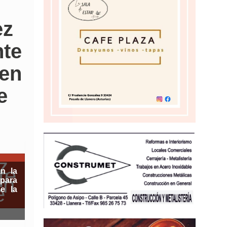
ez
nte
 en
e
n la
 para
e la