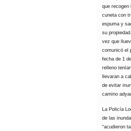
que recogen 
cuneta con tr
espuma y sac
su propiedad
vez que llue
comunicó el 
fecha de 1 d
relleno tenía
llevaran a ca
de evitar inu
camino adyac
La Policía Lo
de las inunda
“acudieron t