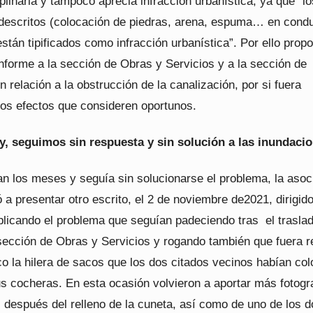
plinaria y tampoco aprecia infracción urbanística, ya que “lo
descritos (colocación de piedras, arena, espuma… en cond
stán tipificados como infracción urbanística”. Por ello prop
informe a la sección de Obras y Servicios y a la sección de
n relación a la obstrucción de la canalización, por si fuera
los efectos que consideren oportunos.
y, seguimos sin respuesta y sin solución a las inundaci
 los meses y seguía sin solucionarse el problema, la asoc
ó a presentar otro escrito, el 2 de noviembre de2021, dirigido
plicando el problema que seguían padeciendo tras el traslad
sección de Obras y Servicios y rogando también que fuera r
ico la hilera de sacos que los dos citados vecinos habían co
us cocheras. En esta ocasión volvieron a aportar más fotogr
l después del relleno de la cuneta, así como de uno de los 