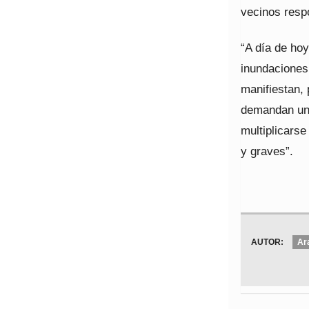
vecinos respo
“A día de ho
inundaciones
manifiestan, 
demandan una 
multiplicars
y graves”.
AUTOR:
Ar