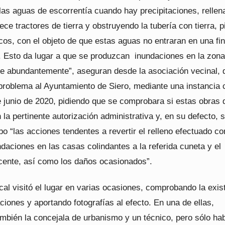
las aguas de escorrentía cuando hay precipitaciones, rellen
ece tractores de tierra y obstruyendo la tubería con tierra, p
os, con el objeto de que estas aguas no entraran en una fi
. Esto da lugar a que se produzcan inundaciones en la zon
ve abundantemente”, aseguran desde la asociación vecinal, 
problema al Ayuntamiento de Siero, mediante una instancia 
e junio de 2020, pidiendo que se comprobara si estas obras 
n la pertinente autorización administrativa y, en su defecto, 
bo “las acciones tendentes a revertir el relleno efectuado con
ndaciones en las casas colindantes a la referida cuneta y el
ente, así como los daños ocasionados”.
cal visitó el lugar en varias ocasiones, comprobando la exis
ciones y aportando fotografías al efecto. En una de ellas,
ambién la concejala de urbanismo y un técnico, pero sólo ha