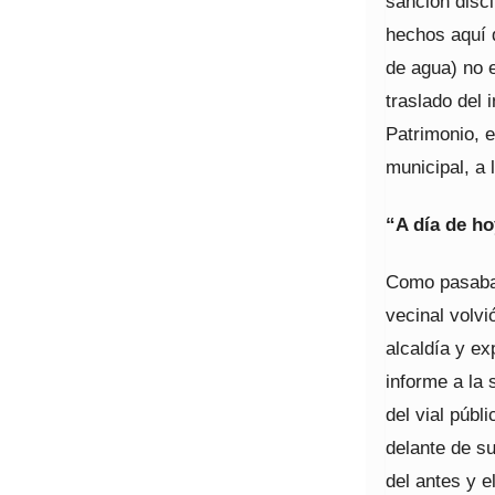
sanción disci
hechos aquí 
de agua) no e
traslado del 
Patrimonio, e
municipal, a 
“A día de ho
Como pasaban
vecinal volvi
alcaldía y ex
informe a la 
del vial públ
delante de s
del antes y e