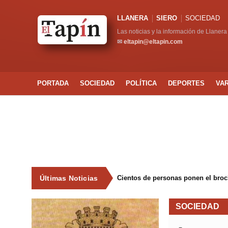
LLANERA
SIERO
SOCIEDAD
Las noticias y la información de Llanera
✉
eltapin@eltapin.com
PORTADA
SOCIEDAD
POLÍTICA
DEPORTES
VA
Últimas Noticias
Cientos de personas ponen el broche
SOCIEDAD