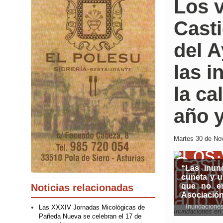
Los v
Casti
del A
las i
la ca
año 
Martes 30 de Nov
“Las inun
cuneta y u
que no en
Noticias relacionadas
Asociación
Inundaciones 
Las XXXIV Jornadas Micológicas de
Inundaciones en 
Pañeda Nueva se celebran el 17 de