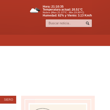
Hora:
21:10:36
Temperatura actual:
20.51
°C
Nubes (Max.21.27ºC - Min.19.89ºC)
Humedad: 82% y Viento: 3.13 Km/h
SIERO