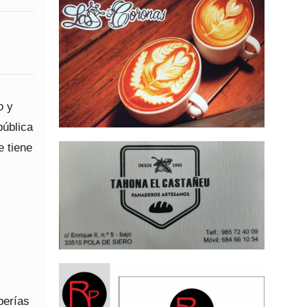
o y
pública
e tiene
berías