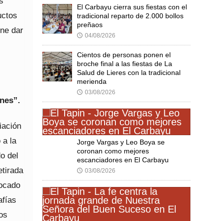
s
El Carbayu cierra sus fiestas con el
uctos
tradicional reparto de 2.000 bollos
preñaos
one dar
04/08/2026
🕔
Cientos de personas ponen el
broche final a las fiestas de La
Salud de Lieres con la tradicional
merienda
03/08/2026
🕔
ones”.
iación
 a la
Jorge Vargas y Leo Boya se
coronan como mejores
o del
escanciadores en El Carbayu
etirada
03/08/2026
🕔
locado
afías
dos