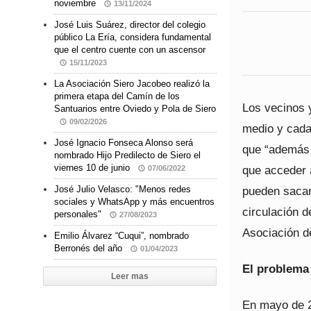
noviembre
13/11/2024
José Luis Suárez, director del colegio
público La Ería, considera fundamental
que el centro cuente con un ascensor
15/11/2023
La Asociación Siero Jacobeo realizó la
primera etapa del Camín de los
Los vecinos 
Santuarios entre Oviedo y Pola de Siero
09/02/2026
medio y cada
José Ignacio Fonseca Alonso será
que “además 
nombrado Hijo Predilecto de Siero el
viernes 10 de junio
que acceder a
07/06/2022
pueden sacar
José Julio Velasco: "Menos redes
sociales y WhatsApp y más encuentros
circulación d
personales"
27/08/2023
Asociación d
Emilio Álvarez “Cuqui”, nombrado
Berronés del año
01/04/2023
El problema
Leer mas
En mayo de 2