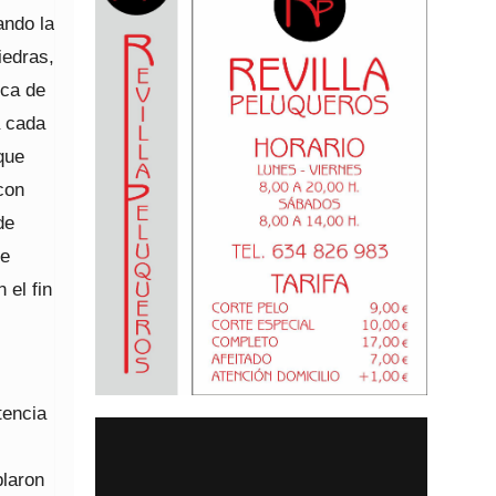
ando la
iedras,
nca de
a cada
que
con
de
se
 el fin
tencia
blaron