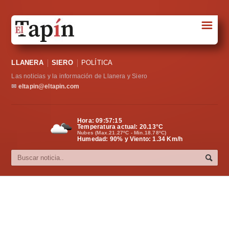
☰
Portada
LLANERA
SIERO
POLÍTICA
Sociedad
Las noticias y la información de Llanera y Siero
Política
✉
eltapin@eltapin.com
Deportes
Hora:
09:57:16
Temperatura actual:
20.13
°C
Varios
Nubes (Max.21.27ºC - Min.18.78ºC)
Humedad: 90% y Viento: 1.34 Km/h
Cultura
Asturias
Videos
Carta al director