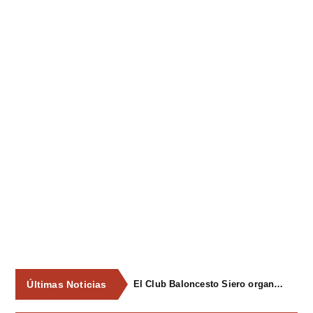
Últimas Noticias
El Club Baloncesto Siero organizará su primer campus para niños del 1 al 4 de septiembre en Pola de Siero