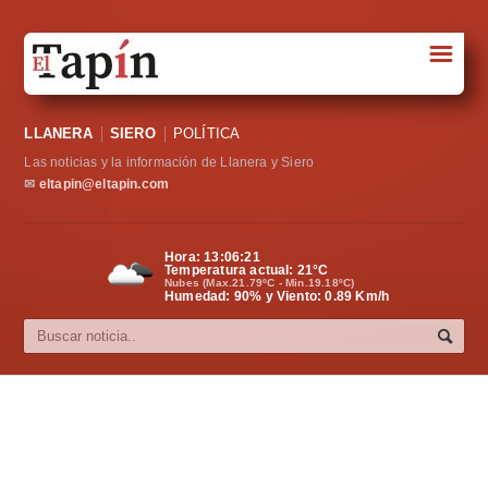
☰
Portada
LLANERA
SIERO
POLÍTICA
Sociedad
Las noticias y la información de Llanera y Siero
Política
✉
eltapin@eltapin.com
Deportes
Hora:
13:06:21
Temperatura actual:
21
°C
Varios
Nubes (Max.21.79ºC - Min.19.18ºC)
Humedad: 90% y Viento: 0.89 Km/h
Cultura
Asturias
Videos
Carta al director