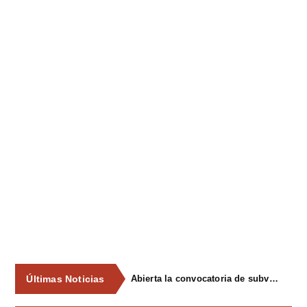
Últimas Noticias
Abierta la convocatoria de subvenciones para la participación en el XVI ConcursoExposición de Gochu Asturcelta