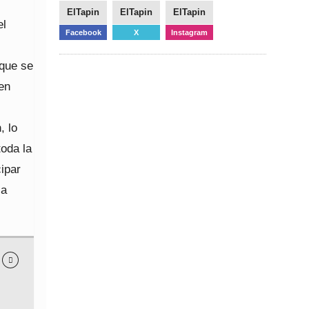
ElTapin
ElTapin
ElTapin
el
Facebook
X
Instagram
 que se
en
, lo
oda la
cipar
la
