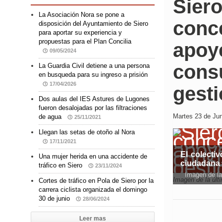
Siero
La Asociación Nora se pone a
conc
disposición del Ayuntamiento de Siero
para aportar su experiencia y
propuestas para el Plan Concilia
apoye
09/05/2024
consu
La Guardia Civil detiene a una persona
en busqueda para su ingreso a prisión
17/04/2026
gesti
Dos aulas del IES Astures de Lugones
fueron desalojadas por las filtraciones
Martes 23 de Jun
de agua
25/11/2021
Llegan las setas de otoño al Nora
17/11/2021
El colecti
Una mujer herida en una accidente de
ciudadana 
tráfico en Siero
23/11/2024
Imagen de la
Imagen de la últ
Cortes de tráfico en Pola de Siero por la
carrera ciclista organizada el domingo
30 de junio
28/06/2024
Leer mas