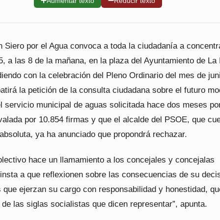
➕
➖
Aumentar texto
Reducir texto
n Siero por el Agua convoca a toda la ciudadanía a concentr
5, a las 8 de la mañana, en la plaza del Ayuntamiento de La
diendo con la celebración del Pleno Ordinario del mes de jun
atirá la petición de la consulta ciudadana sobre el futuro mo
l servicio municipal de aguas solicitada hace dos meses por
avalada por 10.854 firmas y que el alcalde del PSOE, que cu
absoluta, ya ha anunciado que propondrá rechazar.
colectivo hace un llamamiento a los concejales y concejalas
 insta a que reflexionen sobre las consecuencias de su deci
 que ejerzan su cargo con responsabilidad y honestidad, q
e las siglas socialistas que dicen representar”, apunta.