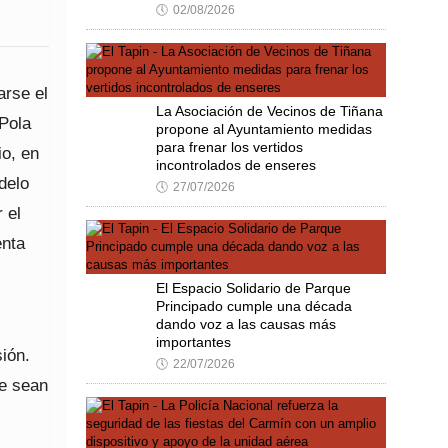
🕔
02/08/2026
arse el
La Asociación de Vecinos de Tiñana
 Pola
propone al Ayuntamiento medidas
para frenar los vertidos
io, en
incontrolados de enseres
delo
🕔
27/07/2026
 el
enta
El Espacio Solidario de Parque
Principado cumple una década
dando voz a las causas más
importantes
sión.
🕔
22/07/2026
ue sean