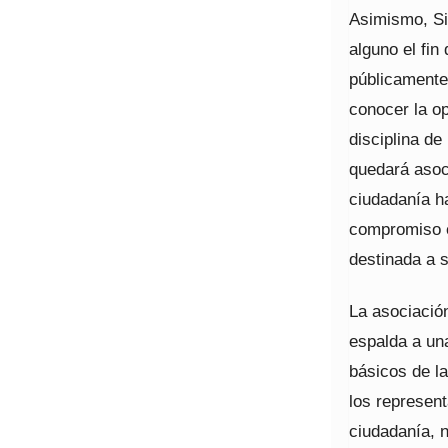
Asimismo, Si
alguno el fi
públicamente
conocer la op
disciplina de
quedará asoc
ciudadanía ha
compromiso e
destinada a s
La asociació
espalda a una
básicos de la
los represent
ciudadanía, n