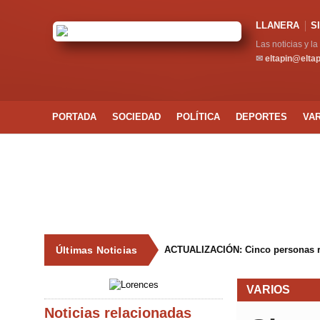
LLANERA
S
Las noticias y l
✉
eltapin@elta
PORTADA
SOCIEDAD
POLÍTICA
DEPORTES
VA
Últimas Noticias
ACTUALIZACIÓN: Cinco personas resu
VARIOS
Noticias relacionadas