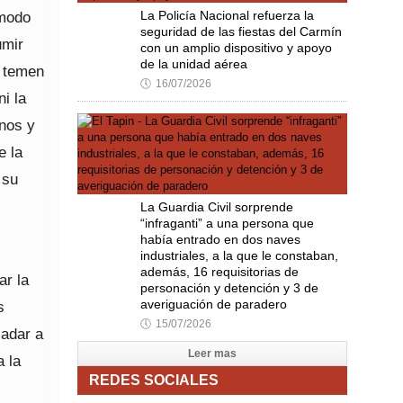
 modo
La Policía Nacional refuerza la
seguridad de las fiestas del Carmín
umir
con un amplio dispositivo y apoyo
de la unidad aérea
é temen
🕔
16/07/2026
i la
inos y
e la
 su
La Guardia Civil sorprende
“infraganti” a una persona que
había entrado en dos naves
industriales, a la que le constaban,
además, 16 requisitorias de
ar la
personación y detención y 3 de
averiguación de paradero
s
🕔
15/07/2026
ladar a
Leer mas
a la
REDES SOCIALES