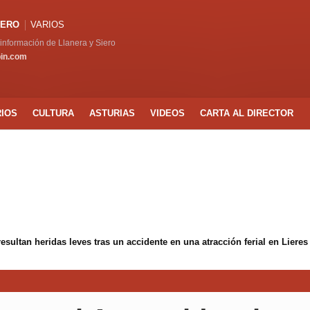
IERO
VARIOS
a información de Llanera y Siero
pin.com
RIOS
CULTURA
ASTURIAS
VIDEOS
CARTA AL DIRECTOR
ltan heridas leves tras un accidente en una atracción ferial en Lieres