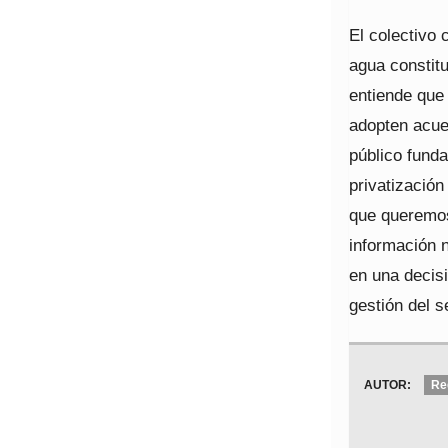
El colectivo 
agua constit
entiende que
adopten acue
público funda
privatizació
que queremos
información n
en una decisi
gestión del s
AUTOR:
Re