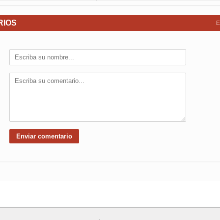
RIOS
E