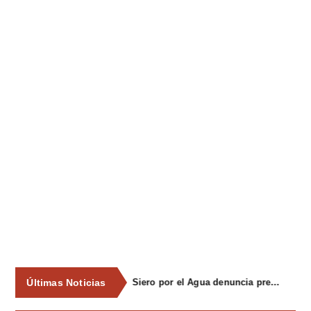
Últimas Noticias
ACTUALIZACIÓN: Cinco personas resultan heridas leves tras un accidente en una atracción ferial en Lieres