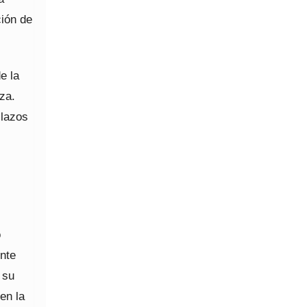
ción de
e la
za.
 lazos
o
ente
 su
en la