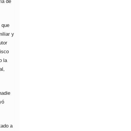
ria de
o que
iliar y
utor
isco
o la
al,
nadie
yó
tado a