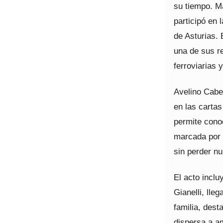
su tiempo. M
participó en 
de Asturias. 
una de sus r
ferroviarias 
Avelino Cabe
en las carta
permite cono
marcada por 
sin perder nu
El acto incl
Gianelli, ll
familia, dest
dispersa a am