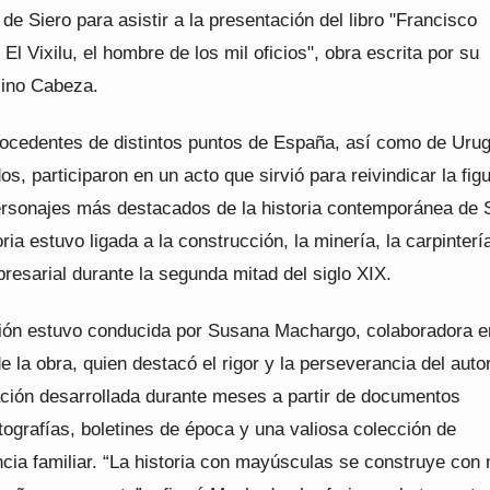
de Siero para asistir a la presentación del libro "Francisco
 El Vixilu, el hombre de los mil oficios", obra escrita por su
lino Cabeza.
rocedentes de distintos puntos de España, así como de Uru
s, participaron en un acto que sirvió para reivindicar la fig
ersonajes más destacados de la historia contemporánea de S
ria estuvo ligada a la construcción, la minería, la carpintería
resarial durante la segunda mitad del siglo XIX.
ión estuvo conducida por Susana Machargo, colaboradora e
e la obra, quien destacó el rigor y la perseverancia del auto
ación desarrollada durante meses a partir de documentos
otografías, boletines de época y una valiosa colección de
cia familiar. “La historia con mayúsculas se construye con 