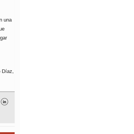
on una
que
ugar
 Díaz,
