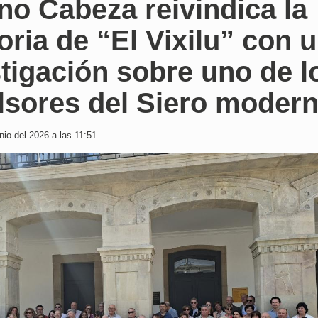
no Cabeza reivindica la
ia de “El Vixilu” con 
tigación sobre uno de l
lsores del Siero moder
io del 2026 a las 11:51