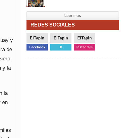
Leer mas
REDES SOCIALES
ElTapin
ElTapin
ElTapin
guay y
Facebook
X
Instagram
ura de
iero,
 y la
n la
r en
miles