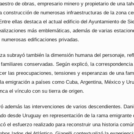
aestro de obras, empresario minero y propietario de una tah
la construcción de numerosas infraestructuras de la zona ce
Entre ellas destaca el actual edificio del Ayuntamiento de Si
ealizaciones más emblemáticas, además de varias estacion
y numerosas edificaciones privadas.
za subrayó también la dimensión humana del personaje, ref
s familiares conservadas. Según explicó, la correspondencia
cer las preocupaciones, tensiones y esperanzas de una fami
la emigración a países como Cuba, Argentina, México y Ur
nca el vínculo con su tierra de origen.
uyó además las intervenciones de varios descendientes. Dani
egado desde Uruguay en representación de la rama emigrante 
acó el esfuerzo realizado para reconstruir una historia comú
bos lados del Atlántico. Gianelli contextualizó la experienci