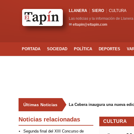
LLANERA
SIERO
CULTURA
Las noticias y la información de Llanera
✉
eltapin@eltapin.com
PORTADA
SOCIEDAD
POLÍTICA
DEPORTES
VA
Últimas Noticias
La Cebera inaugura una nueva edici
Noticias relacionadas
CULTURA
Segunda final del XIII Concurso de