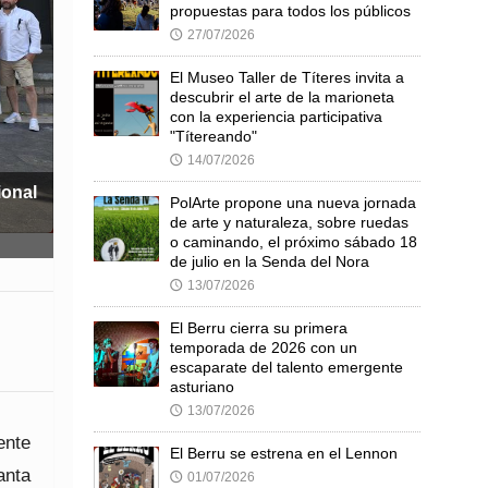
propuestas para todos los públicos
27/07/2026
🕔
El Museo Taller de Títeres invita a
descubrir el arte de la marioneta
con la experiencia participativa
"Títereando"
14/07/2026
🕔
ional
PolArte propone una nueva jornada
de arte y naturaleza, sobre ruedas
o caminando, el próximo sábado 18
de julio en la Senda del Nora
13/07/2026
🕔
El Berru cierra su primera
temporada de 2026 con un
escaparate del talento emergente
asturiano
13/07/2026
🕔
ente
El Berru se estrena en el Lennon
anta
01/07/2026
🕔