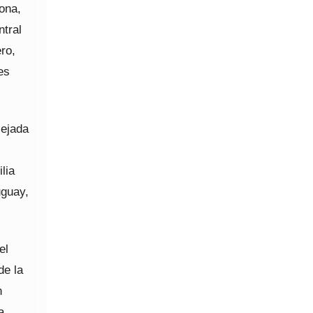
ona,
ntral
ero,
es
lejada
lia
uguay,
el
de la
n
a