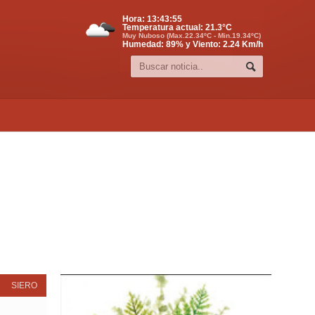
Hora:
13:43:56
Temperatura actual:
21.3
°C
Muy Nuboso (Max.22.34ºC - Min.19.34ºC)
Humedad: 89% y Viento: 2.24 Km/h
SIERO