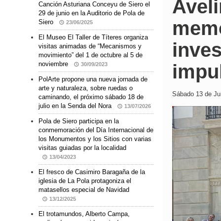
Aveli
Canción Asturiana Conceyu de Siero el
29 de junio en la Auditorio de Pola de
memor
Siero
23/06/2025
El Museo El Taller de Títeres organiza
inves
visitas animadas de “Mecanismos y
movimiento” del 1 de octubre al 5 de
noviembre
impu
30/09/2023
PolArte propone una nueva jornada de
arte y naturaleza, sobre ruedas o
Sábado 13 de Jun
caminando, el próximo sábado 18 de
julio en la Senda del Nora
13/07/2026
Pola de Siero participa en la
conmemoración del Día Internacional de
los Monumentos y los Sitios con varias
visitas guiadas por la localidad
13/04/2023
El fresco de Casimiro Baragaña de la
iglesia de La Pola protagoniza el
matasellos especial de Navidad
13/12/2025
El trotamundos, Alberto Campa,