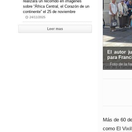
realizará un recorrido en imágenes
sobre “África Central, el Corazón de un
continente” el 25 de noviembre
24/11/2025
Leer mas
El autor j
para Franc
Foto de la fa
Foto de la famili
Más de 60 de
como El Vixi