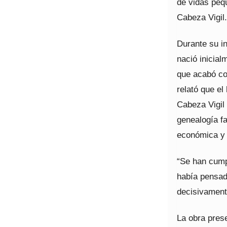
de vidas pequ
Cabeza Vigil.
Durante su i
nació inicial
que acabó con
relató que el
Cabeza Vigil 
genealogía fa
económica y e
“Se han cump
había pensad
decisivamente
La obra pres