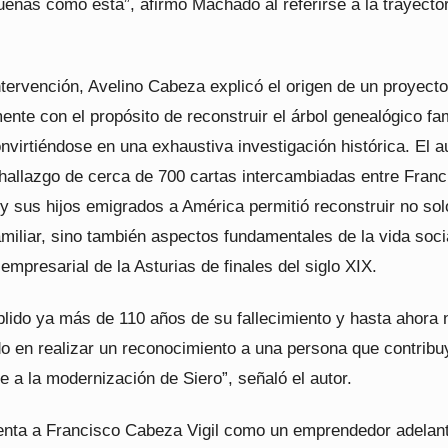
eñas como esta”, afirmó Machado al referirse a la trayecto
ntervención, Avelino Cabeza explicó el origen de un proyect
mente con el propósito de reconstruir el árbol genealógico fam
virtiéndose en una exhaustiva investigación histórica. El a
 hallazgo de cerca de 700 cartas intercambiadas entre Franc
y sus hijos emigrados a América permitió reconstruir no sol
miliar, sino también aspectos fundamentales de la vida soci
mpresarial de la Asturias de finales del siglo XIX.
lido ya más de 110 años de su fallecimiento y hasta ahora 
o en realizar un reconocimiento a una persona que contribu
 a la modernización de Siero”, señaló el autor.
enta a Francisco Cabeza Vigil como un emprendedor adelan