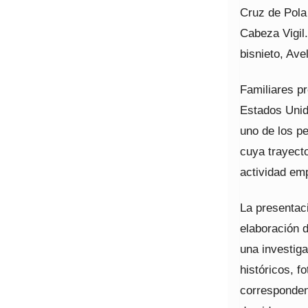
Cruz de Pola 
Cabeza Vigil.
bisnieto, Ave
Familiares p
Estados Unido
uno de los p
cuya trayecto
actividad emp
La presentac
elaboración d
una investig
históricos, f
corresponden