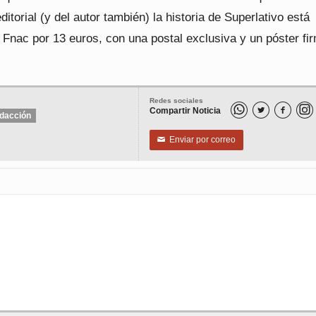
editorial (y del autor también) la historia de Superlativo está
 Fnac por 13 euros, con una postal exclusiva y un póster fi
Redes sociales
Compartir Noticia


dacción
Enviar por correo
✉