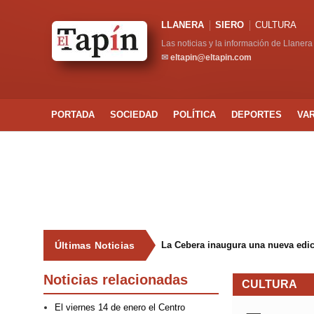
LLANERA
SIERO
CULTURA
Las noticias y la información de Llanera
✉
eltapin@eltapin.com
PORTADA
SOCIEDAD
POLÍTICA
DEPORTES
VA
Últimas Noticias
La Cebera inaugura una nueva edici
Noticias relacionadas
CULTURA
El viernes 14 de enero el Centro