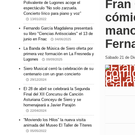
Fran
Polivalente de Lugones acoge el
espectáculo “No solo zarzuela.
cómic
Concierto lírico para piano y voz”
13/01/2022
mano
Fernando García Magdalena presentará
su libro "Ciencias Antisociales" el 13 de
junio en Fnac
Fern
04/06/2025
La Banda de Música de Siero oferta por
primera vez formación en La Fresneda y
Sábado 21 de Dic
Lugones
09/09/2025
Siero Musical cerró la celebración de su
centenario con un gran concierto
29/12/2024
El 28 de abril se celebrará la Segunda
Final del XII Concursu de Canción
Asturiana Conceyu de Siero y se
homenajeará a Javier Parajón
22/04/2024
“Moviendo los Hilos” la nueva visita
animada del Museo El Taller de Títeres
05/05/2022