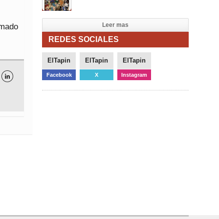
Leer mas
rmado
REDES SOCIALES
ElTapin
ElTapin
ElTapin
Facebook
X
Instagram
