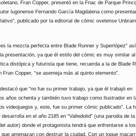
isoletano, Fran Copper, presentó en la Fnac de Parque Princ
 autor lugonense Fernando García Magdalena como presentad
ativo", publicado por la editorial de cómic ovetense Unbrai
 es la mezcla perfecta entre Blade Runner y Superlópez” así
a presentación, ya que él estilo del cómic es muy similar al
ética distópica y futurista que tiene, recuerda a la de Blade 
 Fran Copper, “se asemeja más al quinto elemento”.
estacó que “no fue su primer trabajo, ya que él trabajó en
os años ochenta y también tuvo trabajo como Ilustrador en l
los videojuegos y, este, fue su primer cómic publicado”. La h
 desarrolla en el año 2185 en “Valledolid” (una parodia de la
del autor) donde el protagonista tendrá que enfrentarse a los
s que amenazan con destruir la ciudad. Con un toque macar