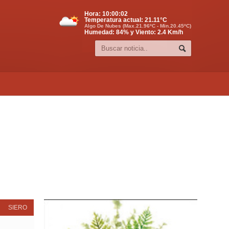
Hora:
10:00:02
Temperatura actual:
21.11
°C
Algo De Nubes (Max.21.96ºC - Min.20.45ºC)
Humedad: 84% y Viento: 2.4 Km/h
SIERO