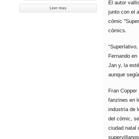
El autor vall
Leer mas
junto con el
cómic "Superl
cómics.
“Superlativo,
Fernando en l
Jan y, la est
aunque según
Fran Copper d
fanzines en l
industria de 
del cómic, se
ciudad natal 
supervillano