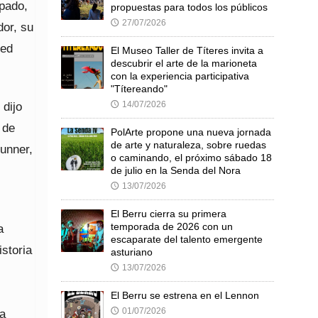
ipado,
propuestas para todos los públicos
27/07/2026
🕔
or, su
ned
El Museo Taller de Títeres invita a
descubrir el arte de la marioneta
con la experiencia participativa
"Títereando"
14/07/2026
 dijo
🕔
 de
PolArte propone una nueva jornada
de arte y naturaleza, sobre ruedas
Runner,
o caminando, el próximo sábado 18
de julio en la Senda del Nora
13/07/2026
🕔
El Berru cierra su primera
temporada de 2026 con un
a
escaparate del talento emergente
istoria
asturiano
13/07/2026
🕔
El Berru se estrena en el Lennon
01/07/2026
🕔
ra