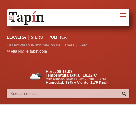
☰
Portada
LLANERA
SIERO
POLÍTICA
Sociedad
Las noticias y la información de Llanera y Siero
Política
✉
eltapin@eltapin.com
Deportes
Hora:
06:18:08
Temperatura actual:
18.22
°C
Varios
Muy Nuboso (Max.19.25ºC - Min.16.9ºC)
Humedad: 88% y Viento: 1.79 Km/h
Cultura
Asturias
Videos
Carta al director