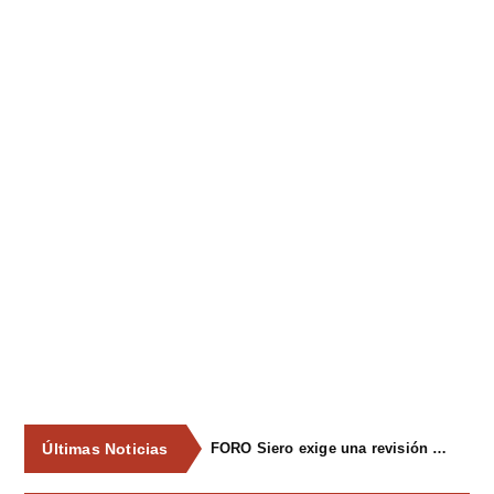
Últimas Noticias
FORO Siero exige una revisión integral del servicio de recogida de residuos para acabar con los contenedores desbordados y la imagen de abandono del concejo