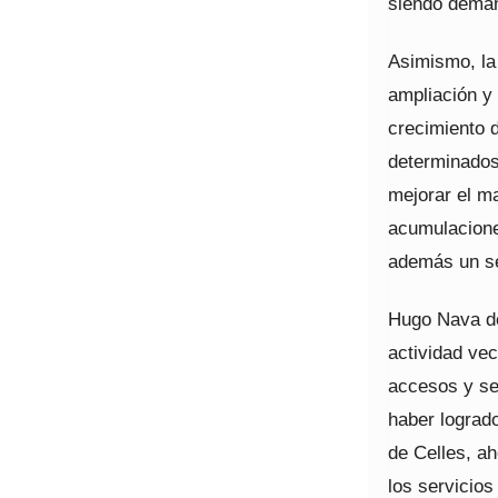
siendo deman
Asimismo, la 
ampliación y
crecimiento d
determinados
mejorar el ma
acumulacione
además un se
Hugo Nava de
actividad vec
accesos y se
haber lograd
de Celles, a
los servicios