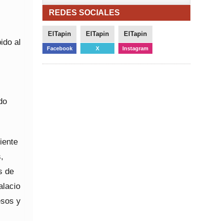
REDES SOCIALES
ElTapin
ElTapin
ElTapin
ido al
Facebook
X
Instagram
do
iente
,
s de
alacio
esos y