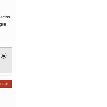
pacios
guir
l

l Tapín