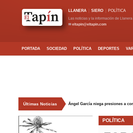
LLANERA
SIERO
POLÍTICA
Las noticias y la información de Llanera
✉
eltapin@eltapin.com
PORTADA
SOCIEDAD
POLÍTICA
DEPORTES
VA
Últimas Noticias
Ángel García niega presiones a co
POLÍTICA