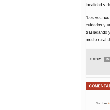
localidad y d
“Los vecinos
cuidados y u
trasladando y
medio rural 
AUTOR:
Re
COMENTA
Nombre
*