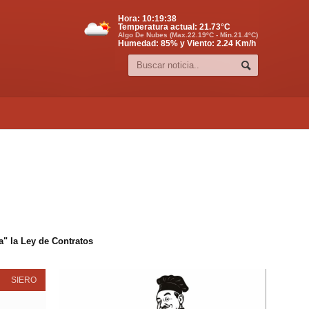
Hora:
10:19:39
Temperatura actual:
21.73
°C
Algo De Nubes (Max.22.19ºC - Min.21.4ºC)
Humedad: 85% y Viento: 2.24 Km/h
" la Ley de Contratos
SIERO