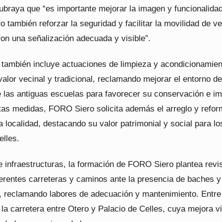
braya que “es importante mejorar la imagen y funcionalidad
ro también reforzar la seguridad y facilitar la movilidad de v
con una señalización adecuada y visible”.
 también incluye actuaciones de limpieza y acondicionamien
alor vecinal y tradicional, reclamando mejorar el entorno de
e las antiguas escuelas para favorecer su conservación e i
tas medidas, FORO Siero solicita además el arreglo y refor
la localidad, destacando su valor patrimonial y social para lo
elles.
 infraestructuras, la formación de FORO Siero plantea revis
ferentes carreteras y caminos ante la presencia de baches y
, reclamando labores de adecuación y mantenimiento. Entre 
la carretera entre Otero y Palacio de Celles, cuya mejora v