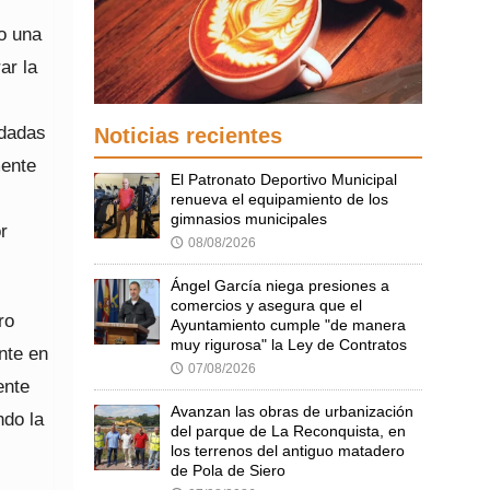
o una
ar la
adadas
Noticias recientes
mente
El Patronato Deportivo Municipal
renueva el equipamiento de los
gimnasios municipales
r
08/08/2026
🕔
Ángel García niega presiones a
comercios y asegura que el
ro
Ayuntamiento cumple "de manera
muy rigurosa" la Ley de Contratos
ente en
07/08/2026
🕔
ente
Avanzan las obras de urbanización
ndo la
del parque de La Reconquista, en
los terrenos del antiguo matadero
de Pola de Siero