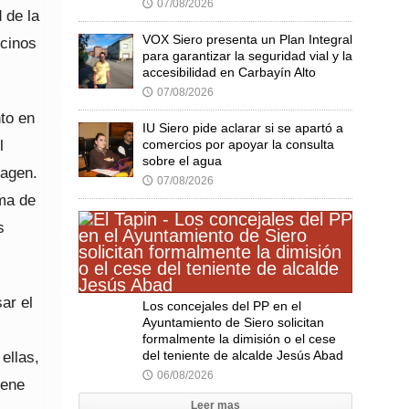
07/08/2026
🕔
 de la
VOX Siero presenta un Plan Integral
ecinos
para garantizar la seguridad vial y la
accesibilidad en Carbayín Alto
07/08/2026
🕔
to en
IU Siero pide aclarar si se apartó a
l
comercios por apoyar la consulta
sobre el agua
magen.
07/08/2026
🕔
ma de
s
ar el
Los concejales del PP en el
Ayuntamiento de Siero solicitan
formalmente la dimisión o el cese
del teniente de alcalde Jesús Abad
ellas,
06/08/2026
🕔
iene
Leer mas