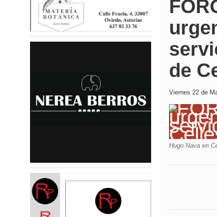
FORO
urgen
servi
de Ce
Viernes 22 de Ma
Hugo Nava en Ce