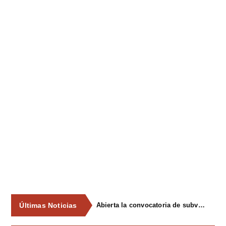
Últimas Noticias
Abierta la convocatoria de subvenciones para la participación en el XVI ConcursoExposición de Gochu Asturcelta