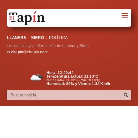
☰
Portada
LLANERA
SIERO
POLÍTICA
Sociedad
Las noticias y la información de Llanera y Siero
Política
✉
eltapin@eltapin.com
Deportes
Hora:
12:40:45
Temperatura actual:
21.13
°C
Varios
Nubes (Max.21.79ºC - Min.19.18ºC)
Humedad: 89% y Viento: 1.34 Km/h
Cultura
Asturias
Videos
Carta al director