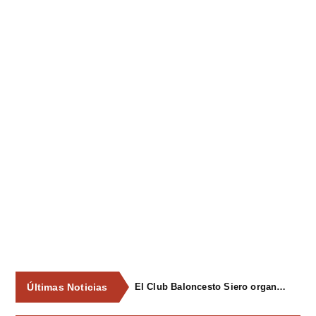
Últimas Noticias
El Club Baloncesto Siero organizará su primer campus para niños del 1 al 4 de septiembre en Pola de Siero