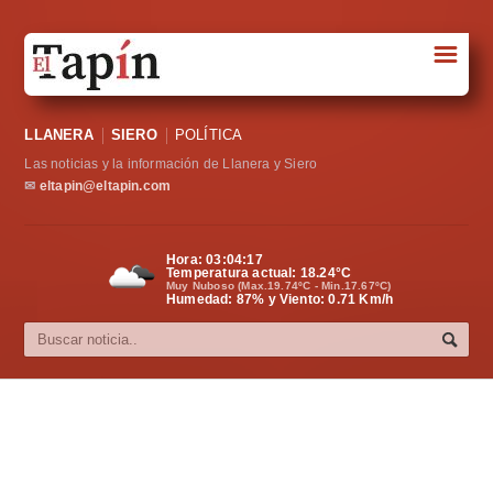
☰
Portada
LLANERA
SIERO
POLÍTICA
Sociedad
Las noticias y la información de Llanera y Siero
Política
✉
eltapin@eltapin.com
Deportes
Hora:
03:04:18
Temperatura actual:
18.24
°C
Varios
Muy Nuboso (Max.19.74ºC - Min.17.67ºC)
Humedad: 87% y Viento: 0.71 Km/h
Cultura
Asturias
Videos
Carta al director