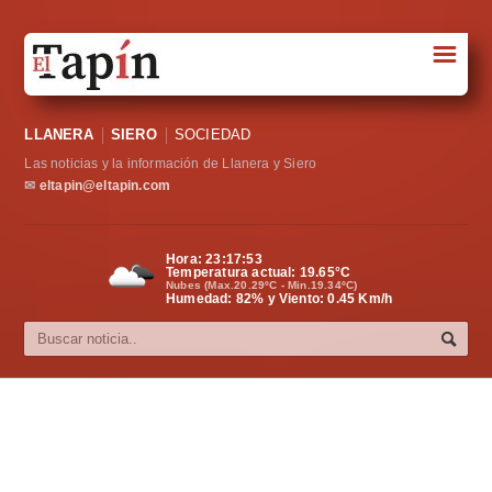
☰
Portada
LLANERA
SIERO
SOCIEDAD
Sociedad
Las noticias y la información de Llanera y Siero
Política
✉
eltapin@eltapin.com
Deportes
Hora:
23:17:54
Temperatura actual:
19.65
°C
Varios
Nubes (Max.20.29ºC - Min.19.34ºC)
Humedad: 82% y Viento: 0.45 Km/h
Cultura
Asturias
Videos
Carta al director