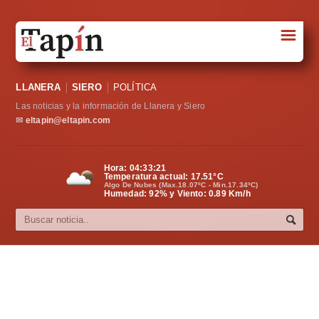
☰
Portada
LLANERA
SIERO
POLÍTICA
Sociedad
Las noticias y la información de Llanera y Siero
Política
✉
eltapin@eltapin.com
Deportes
Hora:
04:33:21
Temperatura actual:
17.51
°C
Varios
Algo De Nubes (Max.18.07ºC - Min.17.34ºC)
Humedad: 92% y Viento: 0.89 Km/h
Cultura
Asturias
Videos
Carta al director