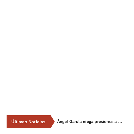
Últimas Noticias
Ángel García niega presiones a comercios y asegura que el Ayuntamiento cumple "de manera muy rigurosa" la Ley de Contratos