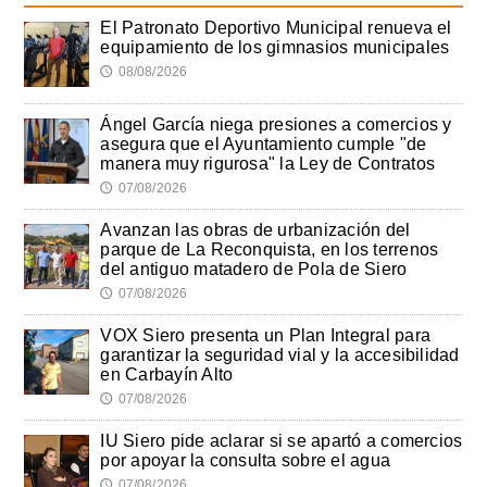
El Patronato Deportivo Municipal renueva el
equipamiento de los gimnasios municipales
08/08/2026
🕔
Ángel García niega presiones a comercios y
asegura que el Ayuntamiento cumple "de
manera muy rigurosa" la Ley de Contratos
07/08/2026
🕔
Avanzan las obras de urbanización del
parque de La Reconquista, en los terrenos
del antiguo matadero de Pola de Siero
07/08/2026
🕔
VOX Siero presenta un Plan Integral para
garantizar la seguridad vial y la accesibilidad
en Carbayín Alto
07/08/2026
🕔
IU Siero pide aclarar si se apartó a comercios
por apoyar la consulta sobre el agua
07/08/2026
🕔