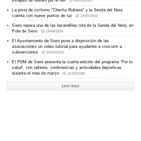
estapas se reúnen por el 8M
03/03/2023
La pista de ciclismo "Chechu Rubiera" y la Senda del Nora
cuenta con nueve puntos de luz
27/03/2023
Siero repara una de las barandillas rota de la Senda del Nora, en
Pola de Siero
15/09/2024
El Ayuntamiento de Siero pone a disposición de las
asociaciones un video tutorial para ayudarles a concurrir a
subvenciones
20/07/2024
El PDM de Siero presenta la cuarta edición del programa ‘Por tu
salud’, con talleres, conferencias y actividades deportivas
durante el mes de marzo
13/02/2026
Leer mas