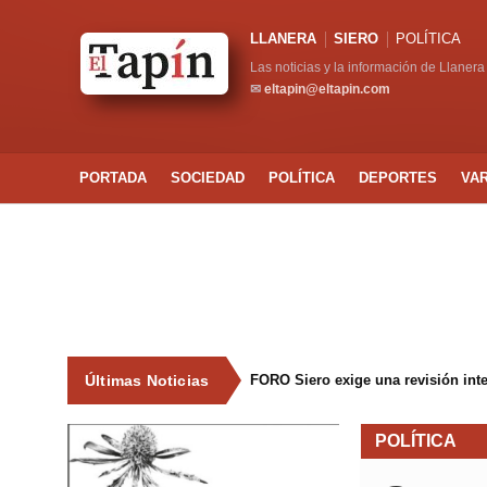
LLANERA
SIERO
POLÍTICA
Las noticias y la información de Llanera
✉
eltapin@eltapin.com
PORTADA
SOCIEDAD
POLÍTICA
DEPORTES
VA
Últimas Noticias
FORO Siero exige una revisión int
POLÍTICA