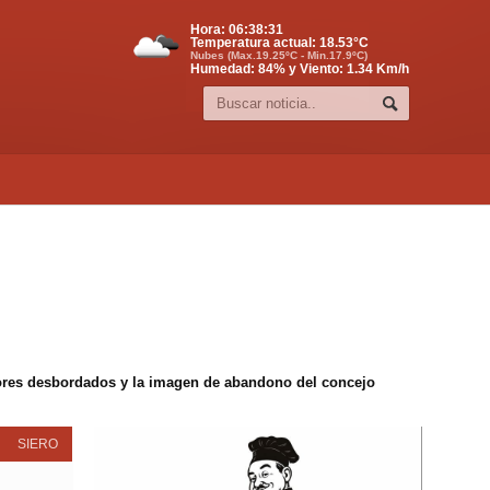
Hora:
06:38:31
Temperatura actual:
18.53
°C
Nubes (Max.19.25ºC - Min.17.9ºC)
Humedad: 84% y Viento: 1.34 Km/h
edores desbordados y la imagen de abandono del concejo
SIERO