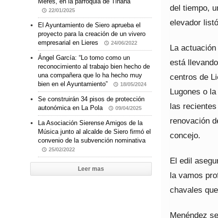
Meres, en la parroquia de Tiñana
del tiempo, u
22/01/2025
elevador listó
El Ayuntamiento de Siero aprueba el
proyecto para la creación de un vivero
empresarial en Lieres
24/06/2022
La actuación
Ángel García: “Lo tomo como un
está llevand
reconocimiento al trabajo bien hecho de
una compañera que lo ha hecho muy
centros de Li
bien en el Ayuntamiento”
18/05/2024
Lugones o la
Se construirán 34 pisos de protección
las recientes
autonómica en La Pola
09/04/2025
renovación de
La Asociación Sierense Amigos de la
Música junto al alcalde de Siero firmó el
concejo.
convenio de la subvención nominativa
25/02/2022
El edil aseg
Leer mas
la vamos pro
chavales que
Menéndez se 