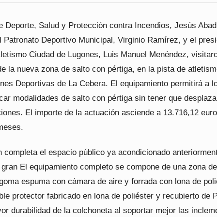
e Deporte, Salud y Protección contra Incendios, Jesús Abad,
el Patronato Deportivo Municipal, Virginio Ramírez, y el pres
atletismo Ciudad de Lugones, Luis Manuel Menéndez, visitaro
de la nueva zona de salto con pértiga, en la pista de atletis
ones Deportivas de La Cebera. El equipamiento permitirá a l
icar modalidades de salto con pértiga sin tener que desplaza
ciones. El importe de la actuación asciende a 13.716,12 eur
meses.
n completa el espacio público ya acondicionado anteriormen
 gran El equipamiento completo se compone de una zona de
 goma espuma con cámara de aire y forrada con lona de poli
le protector fabricado en lona de poliéster y recubierto de
r durabilidad de la colchoneta al soportar mejor las inclem