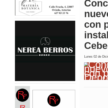
Concl
nuev
con p
insta
Cebe
Lunes 02 de Dici