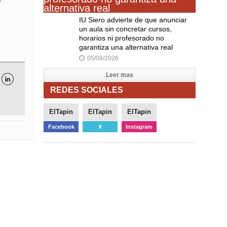
IU Siero advierte de que anunciar
un aula sin concretar cursos,
horarios ni profesorado no
garantiza una alternativa real
05/08/2026
🕔
Leer mas

REDES SOCIALES
ElTapin
ElTapin
ElTapin
Facebook
X
Instagram