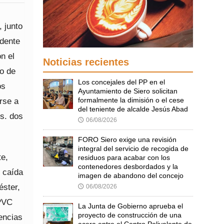
 junto
idente
n el
Noticias recientes
mo de
Los concejales del PP en el
os
Ayuntamiento de Siero solicitan
formalmente la dimisión o el cese
rse a
del teniente de alcalde Jesús Abad
os. dos
06/08/2026
🕔
FORO Siero exige una revisión
integral del servicio de recogida de
te,
residuos para acabar con los
contenedores desbordados y la
 caída
imagen de abandono del concejo
éster,
06/08/2026
🕔
 PVC
La Junta de Gobierno aprueba el
proyecto de construcción de una
encias
acera entre el Centro Polivalente de