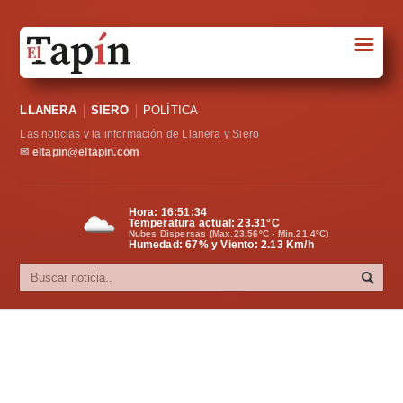
☰
Portada
LLANERA
SIERO
POLÍTICA
Sociedad
Las noticias y la información de Llanera y Siero
Política
✉
eltapin@eltapin.com
Deportes
Hora:
16:51:35
Temperatura actual:
23.31
°C
Varios
Nubes Dispersas (Max.23.56ºC - Min.21.4ºC)
Humedad: 67% y Viento: 2.13 Km/h
Cultura
Asturias
Videos
Carta al director