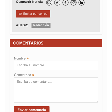
Compartir Noticia



Enviar por correo
✉
AUTOR:
Redacción
COMENTARIOS
Nombre
*
Comentario
*