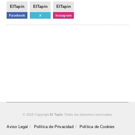
ElTapin
ElTapin
ElTapin
Facebook
X
Instagram
© 2018 Copyright
El Tapín
Todos los derechos reservados
Aviso Legal
Política de Privacidad
Política de Cookies