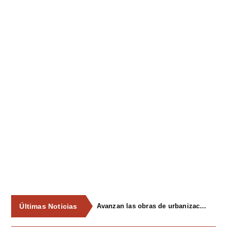
Últimas Noticias
Avanzan las obras de urbanización del parque de La Reconquista, en los terrenos del antiguo matadero de Pola de Siero