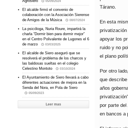
Agrosiero
05/09/2024
Tárano.
El alcalde firmó el convenio de
colaboración con la Asociación Sierense
de Amigos de la Música
08/07/2024
En esta mism
La psicóloga, Nuria Roure, impartirá la
privatización
charla “Dormir bien para dormir mejor”
apoyar los p
en el Centro Polivalente de Lugones el 6
de marzo
03/03/2025
ruido y no po
El alcalde de Siero aseguró que se
el plano polí
resolverá el problema de los charcos y
las baldosas sueltas en el colegio
Celestino Montoto
03/10/2024
Por otro lado
El Ayuntamiento de Siero llevará a cabo
que describe
diferentes actuaciones de mejora en la
años gobernan
Senda del Nora, en Pola de Siero
05/09/2023
privatización
por parte de
Leer mas
en bancos a p