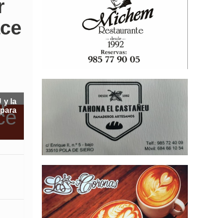
r
ace
 y la
para