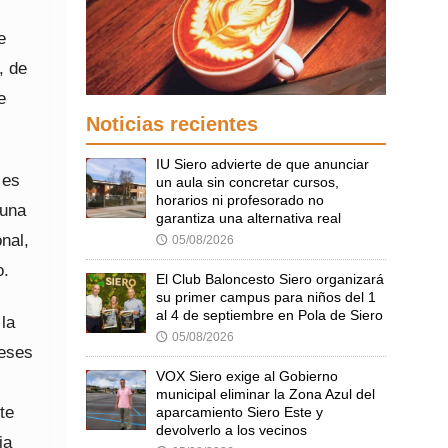
e
, de
e
Noticias recientes
IU Siero advierte de que anunciar
 es
un aula sin concretar cursos,
horarios ni profesorado no
guna
garantiza una alternativa real
nal,
05/08/2026
🕔
o.
El Club Baloncesto Siero organizará
su primer campus para niños del 1
al 4 de septiembre en Pola de Siero
la
05/08/2026
🕔
meses
VOX Siero exige al Gobierno
municipal eliminar la Zona Azul del
te
aparcamiento Siero Este y
devolverlo a los vecinos
ia