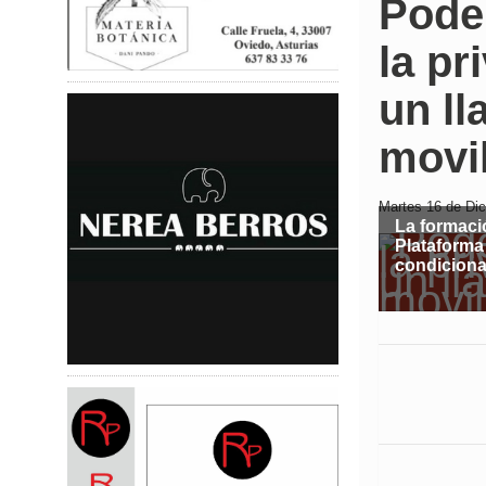
Pode
la pr
un ll
movi
Martes 16 de Dic
La formaci
Plataform
condiciona