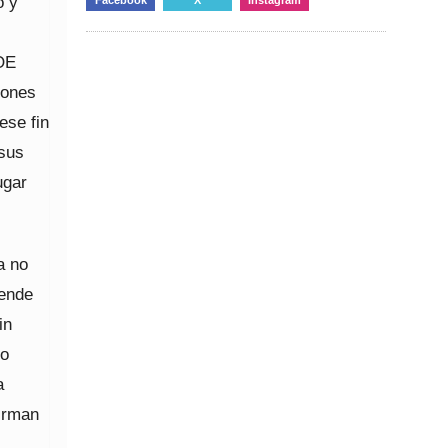
o y
SOE
iones
ese fin
 sus
ugar
a no
tende
in
lo
a
firman