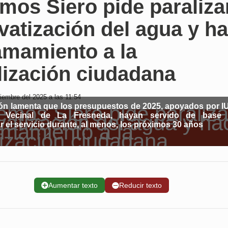
mos Siero pide paraliza
ivatización del agua y h
amamiento a la
lización ciudadana
iembre del 2025 a las 11:54
ón lamenta que los presupuestos de 2025, apoyados por IU
a Vecinal de La Fresneda, hayan servido de base 
r el servicio durante, al menos, los próximos 30 años
➕
Aumentar texto
➖
Reducir texto