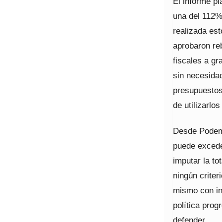
El informe pl
una del 112% 
realizada es
aprobaron reb
fiscales a g
sin necesidad
presupuestos
de utilizarlos
Desde Podemo
puede exceder
imputar la to
ningún crite
mismo con ind
política prog
defender.