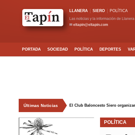
LLANERA
SIERO
POLÍTICA
Las noticias y la información de Llanera
✉
eltapin@eltapin.com
PORTADA
SOCIEDAD
POLÍTICA
DEPORTES
VA
Últimas Noticias
El Club Baloncesto Siero organizar
POLÍTICA