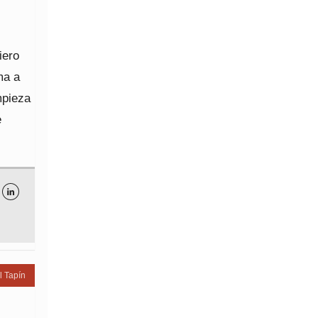
iero
ma a
mpieza
e

l Tapín