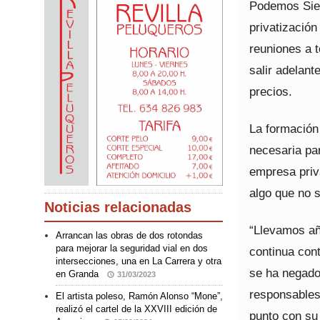
Podemos Sier
privatizació
reuniones a t
salir adelan
precios.
La formación 
necesaria pa
empresa priva
algo que no s
Noticias relacionadas
“Llevamos añ
Arrancan las obras de dos rotondas
para mejorar la seguridad vial en dos
continua con
intersecciones, una en La Carrera y otra
se ha negado 
en Granda
31/03/2023
responsables
El artista poleso, Ramón Alonso “Mone”,
realizó el cartel de la XXVIII edición de
punto con su 