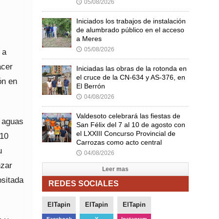
05/08/2026
🕔
Iniciados los trabajos de instalación
de alumbrado público en el acceso
a Meres
05/08/2026
🕔
 a
acer
Iniciadas las obras de la rotonda en
el cruce de la CN-634 y AS-376, en
ón en
El Berrón
04/08/2026
🕔
Valdesoto celebrará las fiestas de
e aguas
San Félix del 7 al 10 de agosto con
el LXXIII Concurso Provincial de
 10
Carrozas como acto central
u
04/08/2026
🕔
nzar
Leer mas
ositada
REDES SOCIALES
ElTapin
ElTapin
ElTapin
Facebook
X
Instagram