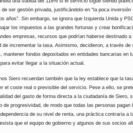
antea una subida del 118% si el servicio sigue siendo públic
de ser gestión privada, justificándolo en “la poca inversión
tos años”. Sin embargo, se ignora que Izquierda Unida y P
ajar los impuestos a las grandes fortunas y crear bonificac
randes empresas, recursos que podrían haberse destinado a 
 de incrementar la tasa. Asimismo, decidieron, a través de
, mantener fondos depositados en entidades bancarias en l
 para evitar llegar a la situación actual.
s Siero recuerdan también que la ley establece que la tas
 el coste real o previsible del servicio. Pese a ello, se pre
talidad del gasto de forma directa a la ciudadanía de Siero, s
rio de progresividad, de modo que todas las personas pagan 
ependencia de su nivel de renta, una práctica contraria a l
resista que el equipo de gobierno y algunos de sus socios a