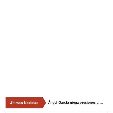
Últimas Noticias
Ángel García niega presiones a comercios y asegura que el Ayuntamiento cumple "de manera muy rigurosa" la Ley de Contratos