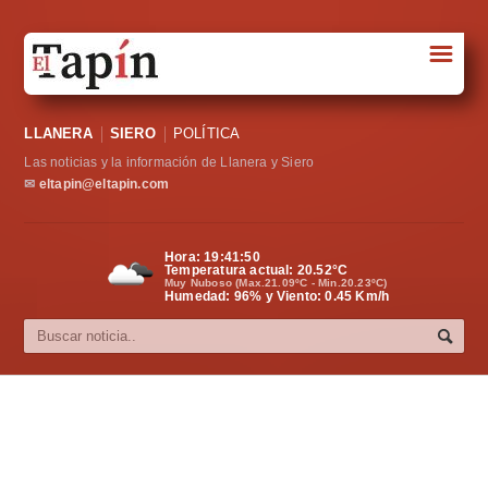
☰
Portada
LLANERA
SIERO
POLÍTICA
Sociedad
Las noticias y la información de Llanera y Siero
Política
✉
eltapin@eltapin.com
Deportes
Hora:
19:41:51
Temperatura actual:
20.52
°C
Varios
Muy Nuboso (Max.21.09ºC - Min.20.23ºC)
Humedad: 96% y Viento: 0.45 Km/h
Cultura
Asturias
Videos
Carta al director